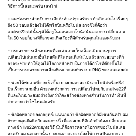
วิธีการนี้เลยนะครับ เลทโก!
• ลดช่องทางสำหรับการเสียตังค์: แน่ๆขอรับว่า ถ้าเกิดเล่นไปเรื่อยๆ
ถึง 50 รอบแล้วยังไม่ได้ฟรีสปินหรือโบนัส อาจซึ่งก็คือว่า
เกมlive22slotนั้นๆมิได้อยู่ในตอนแจกโบนัสนั่นเอง การเปลี่ยนเกม
ใน 50 รอบก็บางทีก็อาจจะเกิดเรื่องที่ดีสำหรับคุณนั่นเองครับผม
• กระจายการเสี่ยง: แทนที่จะเล่นเกมเว็บสล็อตเดิมนานๆการ
เปลี่ยนไปเล่นเกมอื่นโดยทันทีในตอนที่เล่นไปแล้วสักระยะบางทีก็
อาจจะช่วยทำให้คุณได้โอกาสสำหรับในการได้กำไรที่ดียิ่งขึ้นได้
เป็นการกระจายความเสี่ยงที่เหมาะสมกับระบบ RNG ของเกมเลยล่ะ
• ช่วยให้พบเกมที่จ่ายเร็วขึ้น: บางเกมอาจจะมีรอบโบนัสหรือฟรีส
ปินเร็วกว่าเกมอื่น ด้วยเหตุดังกล่าว การเปลี่ยนไปพบกับเกมlive22ที่
ดีและก็เหมาะสมอย่างยิ่งกว่าก็จะสร้างช่องทางสำหรับการทำเงินที่
ง่ายดายกว่าใช่ไหมล่ะครับ
• ข้อผิดพลาดของกลยุทธ์: แน่นอนว่า ข้อผิดพลาดก็มีเช่นกันครับผม
ถ้าหากคุณยึดติดกับแผนการนี้ เมื่อเจอเกมที่ดีแล้วจำต้องเปลี่ยนเกม
ทางเข้า live22ตามยุทธวิธี นั่นก็คือการคลาดโอกาสของโบนัสเลย
ล่ะครับผม นอกจากนั้น บางเกมอาจจะจะต้องใช้การสปินมากกว่า