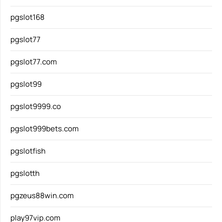
pgslot168
pgslot77
pgslot77.com
pgslot99
pgslot9999.co
pgslot999bets.com
pgslotfish
pgslotth
pgzeus88win.com
play97vip.com