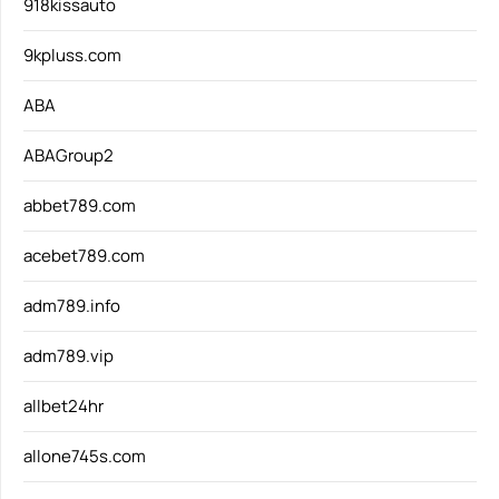
918kissauto
9kpluss.com
ABA
ABAGroup2
abbet789.com
acebet789.com
adm789.info
adm789.vip
allbet24hr
allone745s.com