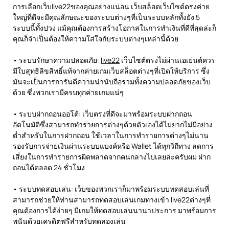
การเลือกเว็บlive22ของคุณอย่างแน่อน เว็บสล็อตเว็บไซต์ตรงค่าย
ใหญ่ที่ดีจะมีคุณลักษณะของระบบต่างๆที่เป็นระบบหลักทั้งยัง 5
ระบบนี้ทั้งปวง แม้คุณต้องการสร้างโอกาสในการทำเงินที่ดีที่สุดล่ะก็
คุณก็จำเป็นต้องให้ความใส่ใจกับระบบต่างๆเหล่านี้ด้วย
• ระบบรักษาความปลอดภัย:
live22
เว็บไซต์ตรงไม่ผ่านเอเย่นต์ควร
มีใบสุทธิลิขสิทธิ์แท้จากค่ายเกมเว็บสล็อตต่างๆที่เปิดให้บริการ ซึ่ง
มันจะเป็นการการันตีความน่านับถือรวมทั้งความปลอดภัยของเว็บ
ด้วย ซึ่งพวกเรามีครบทุกค่ายเกมแน่ๆ
• ระบบฝากถอนออโต้: เว็บตรงที่ดีจะมาพร้อมระบบฝากถอน
อัตโนมัติซึ่งสามารถทำรายการต่างๆด้วยตัวเองได้ไม่ยากไม่มีอย่าง
ต่ำสำหรับในการฝากถอน ใช้เวลาในการทำรายการต่างๆไม่นาน
รองรับการจ่ายเงินผ่านระบบแบงค์หรือ Wallet ได้ทุกวิถีทาง ลดการ
เสี่ยงในการทำรายการผิดพลาดจากคนกลางไปเลยล่ะครับผม ฝาก
ถอนได้ตลอด 24 ชั่วโมง
• ระบบทดสอบเล่น: เว็บของพวกเราก็มาพร้อมระบบทดสอบเล่นที่
สามารถช่วยให้ท่านสามารถทดสอบเล่นเกมทางเข้า live22ต่างๆที่
คุณต้องการได้ง่ายๆ มีเกมให้ทดสอบเล่นนานาประการ มาพร้อมการ
พนันด้วยเครดิตฟรีสำหรับทดลองเล่น