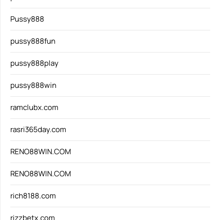
Pussy888
pussy888fun
pussy888play
pussy888win
ramclubx.com
rasri365day.com
RENO88WIN.COM
RENO88WIN.COM
rich8188.com
rizzbetx.com