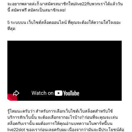
จะอยากพลาดล่ะก็ มาสมัครสมาชิกใหม่live22กับพวกเราได้แล้ววัน
นี้ สมัครฟรี สมัครเป็นสมาชิกเลย!
5 ระบบบน เว็บไซต์สล็อตออนไลน์ ที่คุณจะต้องให้ความใส่ใจเยอะ
ที่สุด
รู้ไหมนะครับว่า สำหรับการเลือกเว็บไซต์เว็บสล็อตสำหรับใช้
บริการสักเว็บนั้น จะต้องเลือกจากอะไรบ้าง? ก่อนที่จะคุณจะเล่น
สล็อตกับเรานั้น ผมต้องการให้คุณอ่านบทความในพาร์ทนี้บน
live22slot ของเราก่อนเลยครับผม เนื่องจากว่ามันจะมีประโยชน์ต้อ