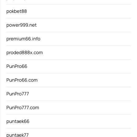
pokbet88
power999.net
premium66.info
proded888x.com
PunPro66
PunPro66.com
PunPro777
PunPro777.com
puntaek66
puntaek77