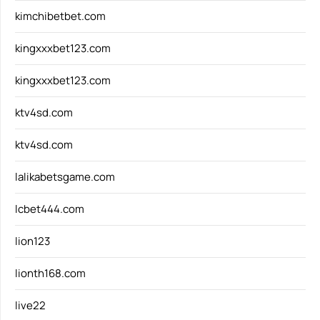
kimchibetbet.com
kingxxxbet123.com
kingxxxbet123.com
ktv4sd.com
ktv4sd.com
lalikabetsgame.com
lcbet444.com
lion123
lionth168.com
live22