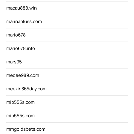
macau888.win
marinapluss.com
mario678
mario678.info
mars95
medee989.com
meekin365day.com
mib555s.com
mib555s.com
mmgoldsbets.com