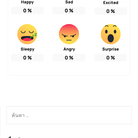
Happy
Sad
Excited
0
%
0
%
0
%
Sleepy
Angry
Surprise
0
%
0
%
0
%
ค้นหา
สำหรับ: