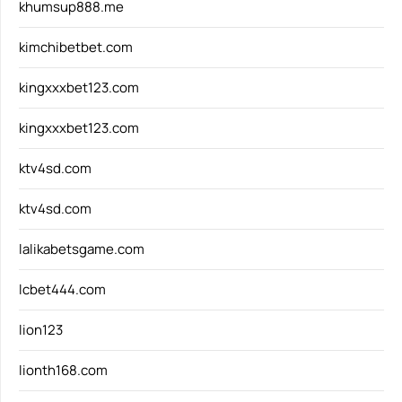
khumsup888.me
kimchibetbet.com
kingxxxbet123.com
kingxxxbet123.com
ktv4sd.com
ktv4sd.com
lalikabetsgame.com
lcbet444.com
lion123
lionth168.com