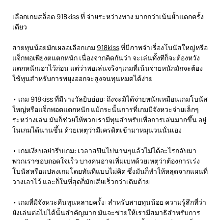
เลือกเกมสล็อต 918kiss ที่ จ่ายระหว่างทาง มากกว่าเน้นย้ำแตกครั้ง
เดียว
สายทุนน้อยมักเผลอเลือกเกม
918kiss
ที่มีภาพจำเรื่องโบนัสใหญ่หรือ
แจ็กพอเพียงตแตกหนัก เนื่องจากคิดกันว่า จะเล่นทั้งทีก็จะต้องหวัง
แตกหนักเอาไว้ก่อน แต่ว่าพอเล่นจริงๆเกมที่เน้นจ่ายหนักมักจะต้อง
ใช้ทุนสำหรับการพยุงออกจะสูงจนทุนหมดได้ง่าย
• เกม 918kiss ที่มีรางวัลยิบย่อย: ถึงจะมิได้จ่ายหนักเหมือนเกมโบนัส
ใหญ่หรือแจ็กพอตแตกหนัก แม้กระนั้นการที่เกมมีจังหวะจ่ายเล็กๆ
ระหว่างเล่น มันก็ช่วยให้พวกเรามีทุนสำหรับเพื่อการเล่นมากขึ้น อยู่
ในเกมได้นานขึ้น ด้วยเหตุว่ามีเครดิตเข้ามาหมุนวนนั่นเอง
• เกมเงียบอย่ารีบเกม: เวลาสปินไปนานๆแล้วไม่ได้อะไรกลับมา
พวกเราชอบถอดใจเร็ว บางคนอาจเพิ่มเบทด้วยเหตุว่าต้องการเร่ง
โบนัสหรือแปลงเกมโดยทันทีแบบไม่คิด ซึ่งมันก็ทำให้หลุดจากแผนที่
วางเอาไว้ และก็ในที่สุดก็มักเสียเร็วกว่าเดิมด้วย
• เกมที่มีจังหวะคืนทุนหลายครั้ง: สำหรับสายทุนน้อย ความรู้สึกที่ว่า
ยังเล่นต่อไปได้นั้นสำคัญมาก มันจะช่วยให้เรามีสมาธิสำหรับการ