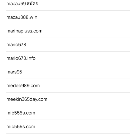
macau69 สมัคร
macau888.win
marinapluss.com
mario678
mario678.info
mars95
medee989.com
meekin365day.com
mib555s.com
mib555s.com