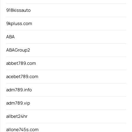
918kissauto
9kpluss.com
ABA
ABAGroup2
abbet789.com
acebet789.com
adm789.info
adm789.vip
allbet24hr
allone745s.com