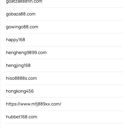
goatza888fin.com
gobaza88.com
gowingo88.com
happy168
hengheng9899.com
hengjing168
hiso8888s.com
hongkong456
https://www.mfj889xx.com/
hubbet168.com