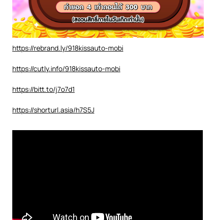
https://rebrand.ly/918kissauto-mobi
https://cutly.info/918kissauto-mobi
https://bitt.to/j7o7d1
https://shorturl.asia/h7S5J