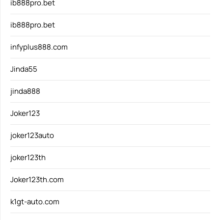
ib888pro.bet
ib888pro.bet
infyplus888.com
Jinda55
jinda888
Joker123
joker123auto
joker123th
Joker123th.com
k1gt-auto.com