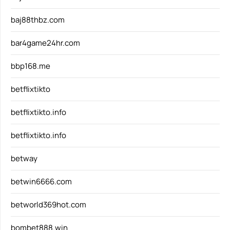
baj88thbz.com
bar4game24hr.com
bbp168.me
betflixtikto
betflixtikto.info
betflixtikto.info
betway
betwin6666.com
betworld369hot.com
bombet888.win