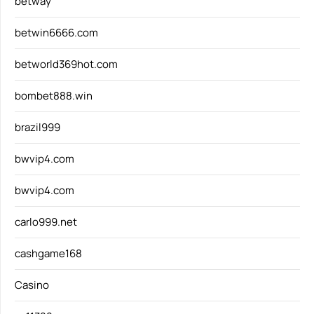
betway
betwin6666.com
betworld369hot.com
bombet888.win
brazil999
bwvip4.com
bwvip4.com
carlo999.net
cashgame168
Casino