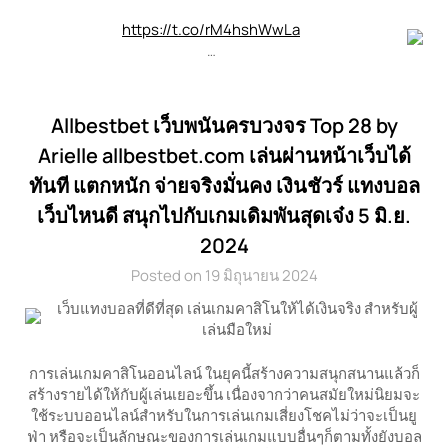
https://t.co/rM4hshWwLa
…
Allbestbet เว็บพนันครบวงจร Top 28 by
Arielle allbestbet.com เล่นผ่านหน้าเว็บได้
ทันที แตกหนัก จ่ายจริงมั่นคง เงินชัวร์ แทงบอล
เว็บไหนดี สนุกไปกับเกมเดิมพันสุดเจ๋ง 5 มิ.ย.
2024
Posted on 19 มิถุนายน 2024
เว็บแทงบอลที่ดีที่สุด เล่นเกมคาสิโนให้ได้เงินจริง สำหรับผู้
เล่นมือใหม่
การเล่นเกมคาสิโนออนไลน์ ในยุคนี้สร้างความสนุกสนานแล้วก็
สร้างรายได้ให้กับผู้เล่นเยอะขึ้น เนื่องจากว่าคนสมัยใหม่นิยมจะ
ใช้ระบบออนไลน์สำหรับในการเล่นเกมเสี่ยงโชคไม่ว่าจะเป็นยู
ฟ่า หรือจะเป็นลักษณะของการเล่นเกมแบบอื่นๆก็ตามทั้งยังบอล