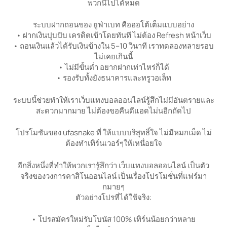
พวกนี้ไปได้หมด
ระบบฝากถอนของ ยูฟ่าเบท คือออโต้เต็มแบบอย่าง
• ฝากเงินปุบปับ เครดิตเข้าโดยทันที ไม่ต้อง Refresh หน้าเว็บ
• ถอนเงินแล้วได้รับเงินข้างใน 5–10 วินาที เราทดลองหลายรอบ
ไม่เคยเกินนี้
• ไม่มีขั้นต่ำ อยากฝากเท่าไหร่ก็ได้
• รองรับทั้งยังธนาคารและทรูวอเล็ท
ระบบนี้ช่วยทำให้เราเว็บแทงบอลออนไลน์รู้สึกไม่มีอันตรายและ
สะดวกมากมาย ไม่ต้องขอคืนดีแอดไม่นอีกถัดไป
โปรโมชันของ ufasnake ที่ ให้แบบบริสุทธิ์ใจ ไม่มีหมกเม็ด ไม่
ต้องทำเทิร์นเวอร์ๆให้เหนื่อยใจ
อีกสิ่งหนึ่งที่ทำให้พวกเรารู้สึกว่า เว็บแทงบอลออนไลน์ เป็นตัว
จริงของวงการคาสิโนออนไลน์ เป็นเรื่องโปรโมชั่นที่แฟร์มา
กมายๆ
ตัวอย่างโปรที่ได้ใช้จริง:
• โปรสมัครใหม่รับโบนัส 100% เทิร์นน้อยกว่าหลาย