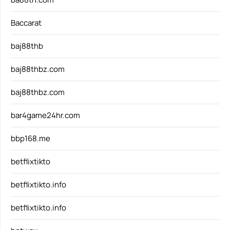
Baccarat
baj88thb
baj88thbz.com
baj88thbz.com
bar4game24hr.com
bbp168.me
betflixtikto
betflixtikto.info
betflixtikto.info