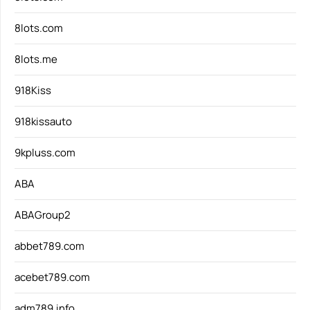
8lots.com
8lots.me
918Kiss
918kissauto
9kpluss.com
ABA
ABAGroup2
abbet789.com
acebet789.com
adm789.info