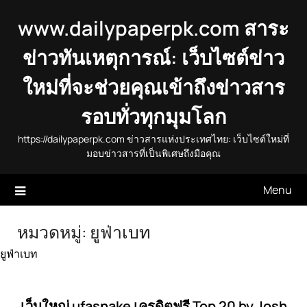
Skip
www.dailypaperpk.com สาระ
to
content
ข่าวทันเหตุการณ์: เว็บไซต์ข่าว
ใหม่ที่จะช่วยคุณเข้าถึงข่าวสาร
รอบทั่วทุกมุมโลก
https://dailypaperpk.com ข่าวสารแห่งประเทศไทย: เว็บไซต์ใหม่ที่
มอบข่าวสารที่เป็นพิเศษถึงมือคุณ
Menu
หมวดหมู่:
ยูฟ่าเบท
ยูฟ่าเบท
เว็บใหญ่ ufasnake เครดิตฟรี Top 20 by Josh