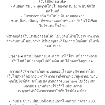
เว็บไซต์ufasnake
• คืนยอดเสีย 5% ทุกๆวันโดยไม่ต้องกดรับเอง ระบบคืนให้
อัตโนมัติ
• โปรฝากรายวัน รับโบนัสเพิ่มตามยอดฝาก
• ระบบชี้แนะเพื่อนฝูง ที่จ่ายค่าคอมมิชชั่นแบบยั่งยืน ได้เรื่อย
ไม่ใช่แค่ครั้งเดียว
ที่สำคัญคือ เว็บแทงบอลออนไลน์ ไม่บังคับให้รับโปร เหมาะมาก
สำหรับคนที่ไม่อยากทำเทิร์นสูงๆและก็ต้องการเบิกเงินเมื่อไหร่ก็
ถอนได้เลย
ufasnake
ความปลอดภัยและความน่าไว้ใจที่เหนือกว่าหลาย
เว็บไซต์ ไม่มีล็อกยูส ไม่มีบิดเงิน เล่นได้ถอนจริงทุกยอด
ความกลัวที่พวกเราเว็บแทงบอลออนไลน์เคยมีจากการโดน
เว็บไซต์ทุจริตมาก่อน ทำให้พวกเราตั้งกำแพงไว้สูงมากมายกับ
ทุกเว็บไซต์ที่สมัครใหม่ แต่ปานกลาง ufasnake ไปเรื่อยมันมี
หลายประเภทที่ช่วยให้รู้สึกไม่มีอันตราย
เหตุผลที่ทำให้พวกเรากล้าใช้เว็บไซต์นี้ต่อเนื่อง:
• เว็บมีระบบระเบียบปกป้องข้อมูลรั่วไหลด้วยมาตรฐาน SSL