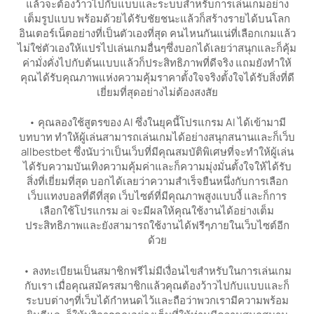
แล้วจะต้องว้าวไปกับแบบและระบบสำหรับการเล่นเกมอย่าง
เต็มรูปแบบ พร้อมด้วยได้รับชัยชนะแล้วก็สร้างรายได้บนโลก
อินเตอร์เน็ตอย่างที่เป็นตัวเองที่สุด คนไหนกันแน่ที่เลือกเกมแล้ว
ไม่ใช่ตัวเองให้แปรไปเล่นเกมอื่นๆซึ่งบอกได้เลยว่าสนุกและก็คุ้ม
ค่ามั่งคั่งไปกับต้นแบบแล้วก็ประสิทธิภาพที่ดีจริง แถมยังทำให้
คุณได้รับคุณภาพแห่งความคุ้มราคาตั้งใจจริงตั้งใจได้รับสิ่งที่ดี
เยี่ยมที่สุดอย่างไม่ต้องสงสัย
• คุณลองใช้สูตรของ AI ซึ่งในยุคนี้โปรแกรม AI ได้เข้ามามี
บทบาท ทำให้ผู้เล่นสามารถเล่นเกมได้อย่างสนุกสนานและก็เว็บ
allbestbet ซึ่งนับว่าเป็นเว็บที่มีคุณสมบัติพิเศษที่จะทำให้ผู้เล่น
ได้รับความบันเทิงความคุ้มค่าและก็ความมุ่งมั่นตั้งใจให้ได้รับ
สิ่งที่เยี่ยมที่สุด บอกได้เลยว่าความสำเร็จยืนหนึ่งกับการเลือก
เว็บแทงบอลที่ดีที่สุด เว็บไซต์ที่มีคุณภาพสูงแบบงี้ และก็การ
เลือกใช้โปรแกรม ai จะมีผลให้คุณใช้งานได้อย่างเต็ม
ประสิทธิภาพและยังสามารถใช้งานได้ฟรีๆภายในเว็บไซต์อีก
ด้วย
• ลงทะเบียนเป็นสมาชิกฟรีไม่มีเงื่อนไขสำหรับในการเล่นเกม
กับเรา เมื่อคุณสมัครสมาชิกแล้วคุณต้องว้าวไปกับแบบและก็
ระบบต่างๆที่เว็บได้กำหนดไว้และถือว่าพวกเรามีความพร้อม