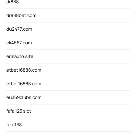
dr888
dr888bet.com
du2477.com
ek4567.com
erisauto.site
etbet16888.com
etbet16888.com
eu369clubs.com
fafa 123 slot
faro168