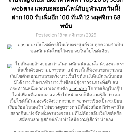
webตรง แทงบอลออนไลน์กับยูฟ่าเบท วันนี้!
ฝาก 100 รับเพิ่มอีก 100 ทันที 12 พฤศจิกา 68
พนัน
Posted on 18 พฤศจิกายน 2025
ufasnake เว็บไซต์คาสิโนเว็บตรงศูนย์รวมทุกความจำเป็น
ของนักพนันไทยไว้ครบ จบในเว็บไซต์เดียว
ไม่เกินเลยถ้าจะบอกว่าเส้นทางนักพนันออนไลน์ของพวกเรา
นั้นเริ่มด้วยความปรารถนา แม้กระนั้นก็พังทลายเพราะพบ
เว็บไซต์หลอกมาหลายครั้ง บางเว็บไซต์เล่นได้แม้กระนั้นถอน
มิได้ บางเว็บฝากช้า บางเว็บข้อแม้ยุ่งยากจนกระทั่งสับสน
กระทั่งวันหนึ่งพวกเราเจอกับชื่อ
ufasnake
โดยบังเอิญในกรุ๊ป
ไลน์เพื่อนที่เล่นบอล แค่เข้าไปหน้าแรกก็มีความรู้สึกว่า เออ
เว็บไซต์นี้มันมองจริงจังว่ะ ทุกรายการอาหารเรียงเป็นระเบียบ
เรียบร้อย โหลดเร็ว ไม่ขวางหูขวางตา มีทั้งยังสล็อต กีฬา คาสิโน
สลากกินแบ่ง จัดเต็มครบวงจรแบบที่ไม่ต้องสลับเว็บไซต์หรือ
สมัครหลายยูสอีกต่อไป ทำให้มีความรู้สึกว่า น่าลอง