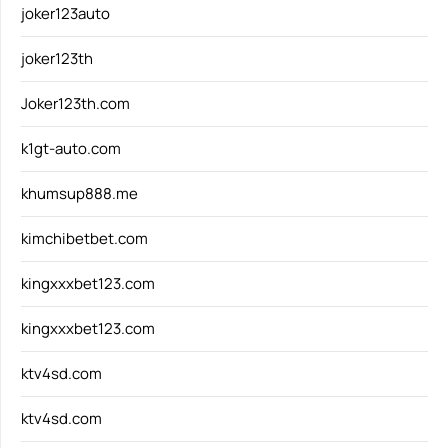
joker123auto
joker123th
Joker123th.com
k1gt-auto.com
khumsup888.me
kimchibetbet.com
kingxxxbet123.com
kingxxxbet123.com
ktv4sd.com
ktv4sd.com