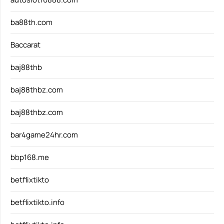
ba88th.com
Baccarat
baj88thb
baj88thbz.com
baj88thbz.com
bar4game24hr.com
bbp168.me
betflixtikto
betflixtikto.info