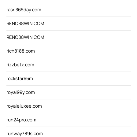
rasri365day.com
RENO88WIN.COM
RENO88WIN.COM
rich8188.com
rizzbetx.com
rockstar66m
royal99y.com
royaleluxee.com
run24pro.com
runway789s.com