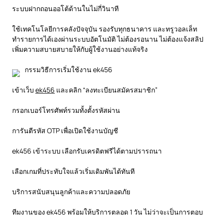
ระบบฝากถอนออโต้ด้านในไม่กี่วินาที
ใช้เทคโนโลยีการคลังปัจจุบัน รองรับทุกธนาคาร และทรูวอลเล็ท
ทำรายการได้เองผ่านระบบอัตโนมัติ ไม่ต้องรอนาน ไม่ต้องแจ้งสลิป
เพิ่มความสบายสบายให้กับผู้ใช้งานอย่างแท้จริง
กรรมวิธีการเริ่มใช้งาน ek456
เข้าเว็บ
ek456
และคลิก “ลงทะเบียนสมัครสมาชิก”
กรอกเบอร์โทรศัพท์รวมทั้งตั้งรหัสผ่าน
การันตีรหัส OTP เพื่อเปิดใช้งานบัญชี
ek456 เข้าระบบ เลือกรับเครดิตฟรีได้ตามปรารถนา
เลือกเกมที่ประทับใจแล้วเริ่มเดิมพันได้ทันที
บริการสนับสนุนลูกค้าและความปลอดภัย
ทีมงานของ ek456 พร้อมให้บริการตลอด 1 วัน ไม่ว่าจะเป็นการตอบ