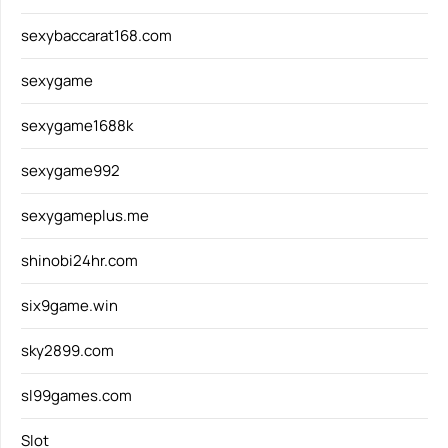
sexybaccarat168.com
sexygame
sexygame1688k
sexygame992
sexygameplus.me
shinobi24hr.com
six9game.win
sky2899.com
sl99games.com
Slot