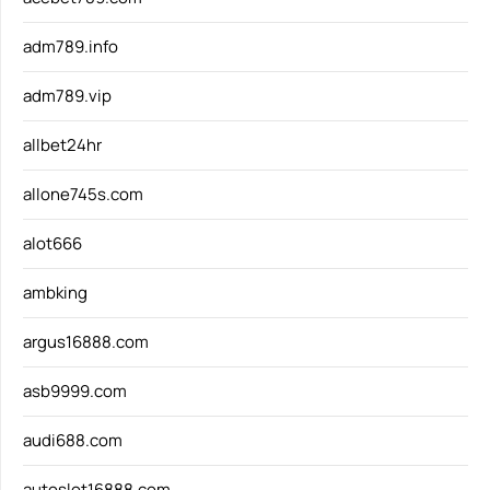
adm789.info
adm789.vip
allbet24hr
allone745s.com
alot666
ambking
argus16888.com
asb9999.com
audi688.com
autoslot16888.com