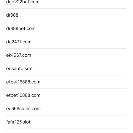
dgb222hot.com
dr888
dr888bet.com
du2477.com
ek4567.com
erisauto.site
etbet16888.com
etbet16888.com
eu369clubs.com
fafa 123 slot