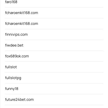
faro168
fcharoenkit168.com
fcharoenkit168.com
finnivips.com
fiwdee.bet
fox689ok.com
fullslot
fullslotpg
funny18
future24bet.com