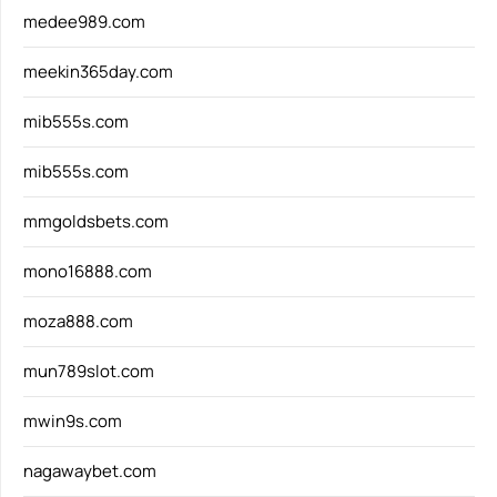
medee989.com
meekin365day.com
mib555s.com
mib555s.com
mmgoldsbets.com
mono16888.com
moza888.com
mun789slot.com
mwin9s.com
nagawaybet.com