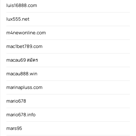
luis16888.com
lux555.net
m4newonline.com
mac1bet789.com
macau69 สมัคร
macau888.win
marinapluss.com
mario678
mario678.info
mars95