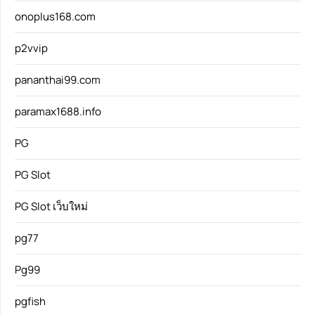
onoplus168.com
p2vvip
pananthai99.com
paramax1688.info
PG
PG Slot
PG Slot เว็บใหม่
pg77
Pg99
pgfish