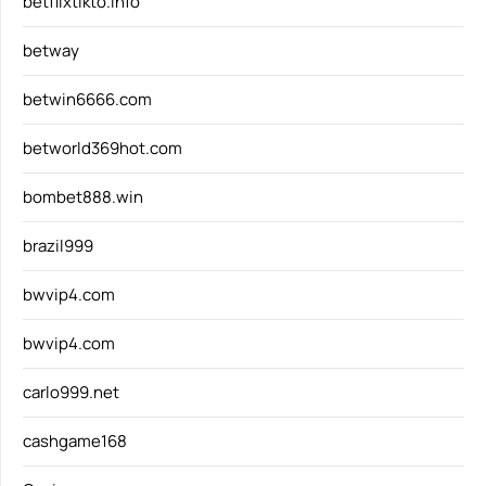
betflixtikto.info
betway
betwin6666.com
betworld369hot.com
bombet888.win
brazil999
bwvip4.com
bwvip4.com
carlo999.net
cashgame168