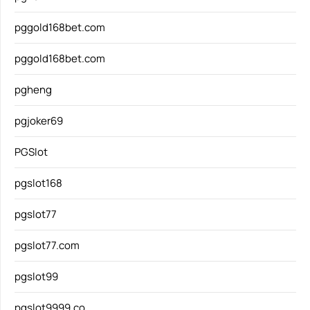
pggold168bet.com
pggold168bet.com
pgheng
pgjoker69
PGSlot
pgslot168
pgslot77
pgslot77.com
pgslot99
pgslot9999.co