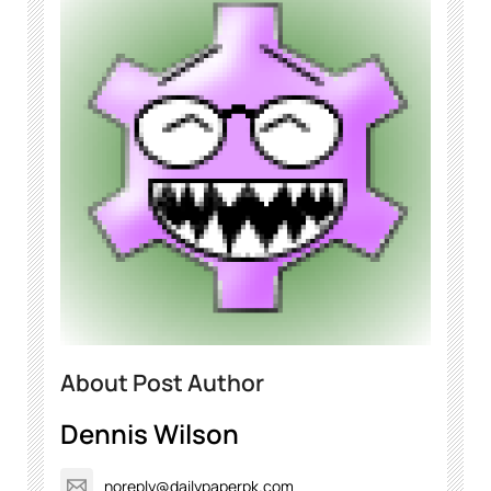
About Post Author
Dennis Wilson
noreply@dailypaperpk.com