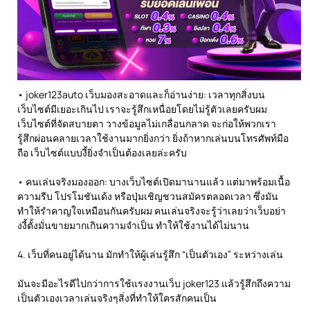
• joker123auto เว็บมองสะอาดและก็อ่านง่าย: เวลาทุกสิ่งบน
เว็บไซต์มีเยอะเกินไป เราจะรู้สึกเหนื่อยโดยไม่รู้ตัวเลยครับผม
เว็บไซต์ที่จัดสบายตา วางข้อมูลไม่เกลื่อนกลาด จะก่อให้พวกเรา
รู้สึกผ่อนคลายเวลาใช้งานมากยิ่งกว่า ยิ่งถ้าหากเล่นบนโทรศัพท์มือ
ถือ เว็บไซต์แบบงี้ยิ่งจำเป็นต้องเลยล่ะครับ
• คนเล่นจริงมองออก: บางเว็บไซต์เปิดมานานแล้ว แต่มาพร้อมเนื้อ
ความรีบ โปรโมชันเด้ง หรือปุ่มเชิญชวนสมัครตลอดเวลา ซึ่งมัน
ทำให้รำคาญใจเหมือนกันครับผม คนเล่นจริงจะรู้ว่าเลยว่าเว็บอย่า
งงี้ตั้งมั่นขายมากเกินความจำเป็น ทำให้ใช้งานได้ไม่นาน
4. เว็บที่คนอยู่ได้นาน มักทำให้ผู้เล่นรู้สึก “เป็นตัวเอง” ระหว่างเล่น
มันจะมีอะไรดีไปกว่าการใช้แรงงานเว็บ joker123 แล้วรู้สึกถึงความ
เป็นตัวเองเวลาเล่นจริงๆสิ่งที่ทำให้ใครสักคนเป็น