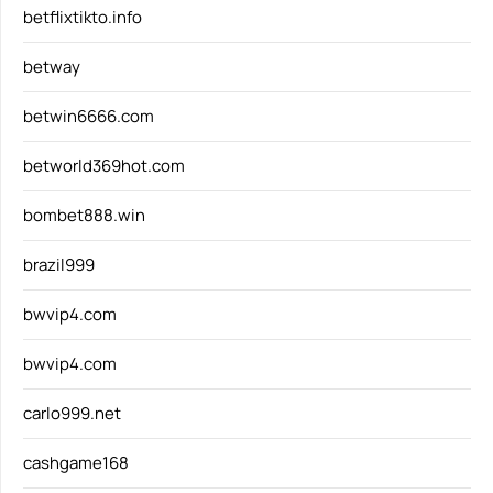
betflixtikto.info
betway
betwin6666.com
betworld369hot.com
bombet888.win
brazil999
bwvip4.com
bwvip4.com
carlo999.net
cashgame168