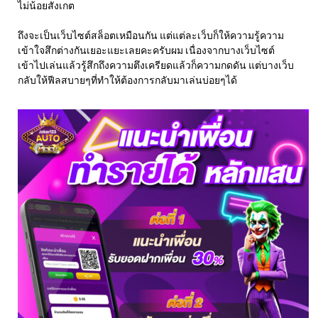
ไม่น้อยสังเกต
ถึงจะเป็นเว็บไซต์สล็อตเหมือนกัน แต่แต่ละเว็บก็ให้ความรู้ความ
เข้าใจสึกต่างกันเยอะแยะเลยคะครับผม เนื่องจากบางเว็บไซต์
เข้าไปเล่นแล้วรู้สึกถึงความตึงเครียดแล้วก็ความกดดัน แต่บางเว็บ
กลับให้ฟีลสบายๆที่ทำให้ต้องการกลับมาเล่นบ่อยๆได้