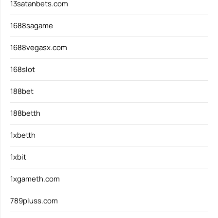
13satanbets.com
1688sagame
1688vegasx.com
168slot
188bet
188betth
1xbetth
1xbit
1xgameth.com
789pluss.com