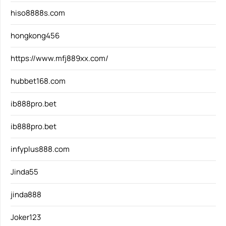
hiso8888s.com
hongkong456
https://www.mfj889xx.com/
hubbet168.com
ib888pro.bet
ib888pro.bet
infyplus888.com
Jinda55
jinda888
Joker123