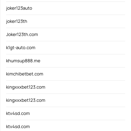
joker123auto
joker123th
Joker123th.com
k1gt-auto.com
khumsup888.me
kimchibetbet.com
kingxxxbet123.com
kingxxxbet123.com
ktv4sd.com
ktv4sd.com