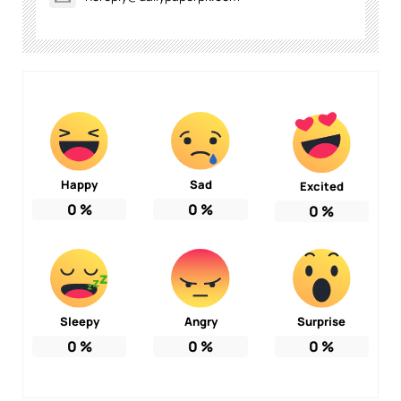
Happy
Sad
Excited
0
%
0
%
0
%
Sleepy
Angry
Surprise
0
%
0
%
0
%