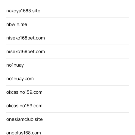
nakoya1688.site
nbwin.me
niseko168bet.com
niseko168bet.com
no1huay
no1huay.com
okcasino159.com
okcasino159.com
onesiamclub.site
onoplus168.com