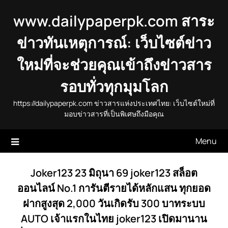
Skip
www.dailypaperpk.com สาระ
to
content
ข่าวทันเหตุการณ์: เว็บไซต์ข่าว
ใหม่ที่จะช่วยคุณเข้าถึงข่าวสาร
รอบทั่วทุกมุมโลก
https://dailypaperpk.com ข่าวสารแห่งประเทศไทย: เว็บไซต์ใหม่ที่
มอบข่าวสารที่เป็นพิเศษถึงมือคุณ
Menu
Joker123 23 มิถุนา 69 joker123 สล็อต
ออนไลน์ No.1 การันตีรายได้หลักแสน ทุกยอด
ฝากสูงสุด 2,000 วันเกิดรับ 300 บาทระบบ
AUTO เจ้าแรกในไทย joker123 เปิดมานาน