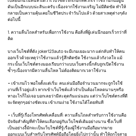
เปลี่ยนกันในทันที แต่ว่าเว็บไซต์โจ๊กเกอร์ที่พวกเราใช้งานกันอยู่นี้
ดันเป็นอีกแบบน่ะสินะครับ เนื่องจากใช้งานเจริญ ไม่มีติดขัด ทำให้
กลายเป็นความคุ้นเคยในชีวิตประจำวันไปแล้ว ด้วยสาเหตุต่างๆดัง
ต่อไปนี้
1. ความลื่นไถลสำหรับเพื่อการใช้งาน คือสิ่งที่ผู้เล่นนึกออกเร็วกว่าที่
คิด
บางเว็บไซต์ที่ดัง joker123auto จะมีเกมเยอะมาก แต่กลับทำให้คน
ออกเร็วด้วยเหตุว่าใช้งานแล้วรู้สึกติดขัด ใช้งานแล้วกังวลใจ แม้
กระนั้นเว็บไซต์ตรงมองเรียบกว่าแบบเว็บตรงนี้กลับถูกเปิดใช้งาน
ซ้ำๆเนื่องจากมีความลื่นไหล ไม่ต้องคิดมากเวลาใช้งาน
• เข้าเกมไว พอใจตั้งแต่เริ่ม: คนเล่นมือถือจำนวนมากจะถูกใจใช้
งานที่เร็วอยู่แล้ว หากเข้าเว็บไซต์แล้วจำเป็นต้องโหลดนานๆหรือ
หาอะไรก็ไม่เจอ บอกเลยว่ามีสะดุดกันแน่นอน แต่ว่าเว็บไซต์ตรงที่ดี
จะจัดทุกๆอย่างชัดเจน เข้าเกมง่าย ใช้งานได้โดยทันที
• เว็บที่รู้เรื่องโทรศัพท์เคลื่อนที่: ความลื่นไถลสำหรับการใช้งานคือ
ปัจจัยสำคัญที่ทำให้คนเลือกอยู่กับเว็บไซต์เดิมอย่างนาน ซึ่งเว็บที่
เป็นอย่างงี้มักจะเป็นเว็บไซต์ที่รู้เรื่องผู้ใช้งานมือถือมากมาย
ออกแบบเว็บสำหรับโทรศัพท์มือถือโดยยิ่งไปกว่านั้น ทำให้ถูกใจสาย