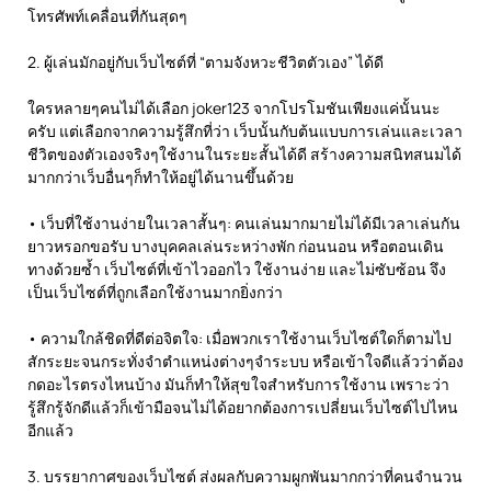
โทรศัพท์เคลื่อนที่กันสุดๆ
2. ผู้เล่นมักอยู่กับเว็บไซต์ที่ “ตามจังหวะชีวิตตัวเอง” ได้ดี
ใครหลายๆคนไม่ได้เลือก joker123 จากโปรโมชันเพียงแค่นั้นนะ
ครับ แต่เลือกจากความรู้สึกที่ว่า เว็บนั้นกับต้นแบบการเล่นและเวลา
ชีวิตของตัวเองจริงๆใช้งานในระยะสั้นได้ดี สร้างความสนิทสนมได้
มากกว่าเว็บอื่นๆก็ทำให้อยู่ได้นานขึ้นด้วย
• เว็บที่ใช้งานง่ายในเวลาสั้นๆ: คนเล่นมากมายไม่ได้มีเวลาเล่นกัน
ยาวหรอกขอรับ บางบุคคลเล่นระหว่างพัก ก่อนนอน หรือตอนเดิน
ทางด้วยซ้ำ เว็บไซต์ที่เข้าไวออกไว ใช้งานง่าย และไม่ซับซ้อน จึง
เป็นเว็บไซต์ที่ถูกเลือกใช้งานมากยิ่งกว่า
• ความใกล้ชิดที่ดีต่อจิตใจ: เมื่อพวกเราใช้งานเว็บไซต์ใดก็ตามไป
สักระยะจนกระทั่งจำตำแหน่งต่างๆจำระบบ หรือเข้าใจดีแล้วว่าต้อง
กดอะไรตรงไหนบ้าง มันก็ทำให้สุขใจสำหรับการใช้งาน เพราะว่า
รู้สึกรู้จักดีแล้วก็เข้ามือจนไม่ได้อยากต้องการเปลี่ยนเว็บไซต์ไปไหน
อีกแล้ว
3. บรรยากาศของเว็บไซต์ ส่งผลกับความผูกพันมากกว่าที่คนจำนวน