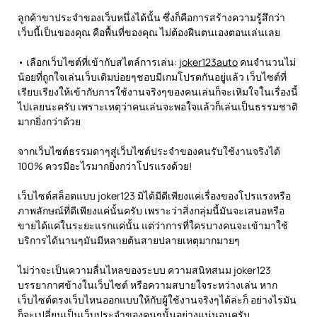
ลูกค้าขาประจำของเว็บหนึ่งได้นั้น ซึ่งก็คือการสร้างความรู้สึกว่า
เว็บนี้เป็นของคุณ คือพื้นที่ของคุณ ไม่ต้องฝืนตนเองตอนเล่นเลย
• เลือกเว็บไซต์ที่เข้ากับสไตล์การเล่น:
joker123auto
คนจำนวนไม่
น้อยที่ถูกใจเล่นเว็บเดิมบ่อยๆชอบมีเกมโปรดกันอยู่แล้ว เว็บไซต์ที่
เรียบเรียงให้เข้ากับการใช้งานจริงๆของคนเล่นก็จะเหิมใจในเรื่องนี้
ไปเลยนะครับ เพราะเหตุว่าคนเล่นจะพอใจแล้วก็เล่นเป็นธรรมชาติ
มากยิ่งกว่าด้วย
จากเว็บไซต์ธรรมดาๆสู่เว็บไซต์ประจำของคนรับใช้งานจริงได้
100% ควรมีอะไรมากยิ่งกว่าโปรแรงด้วย!
เว็บไซต์สล็อตแบบ joker123 มิได้มีดีเพียงแค่เรื่องของโปรแรงหรือ
ภาพลักษณ์ที่ดีเพียงแค่นั้นครับ เพราะว่าสิ่งกลุ่มนี้มันจะเสนอหรือ
ขายได้แค่ในระยะแรกแค่นั้น แต่ว่าการที่ใครบางคนจะเข้ามาใช้
บริการได้นานๆมันมีหลายต้นสายปลายเหตุมากมายๆ
ไม่ว่าจะเป็นความลื่นไหลของระบบ ความสนิทสนม joker123
บรรยากาศข้างในเว็บไซต์ หรือความสบายใจระหว่างเล่น หาก
เว็บไซต์ตรงเว็บไหนออกแบบให้กับผู้ใช้งานจริงๆได้ล่ะก็ อย่างไรมัน
ก็จะเปลี่ยนเป็นเว็บประจำของคนๆนั้นอย่างแน่นอนครับ