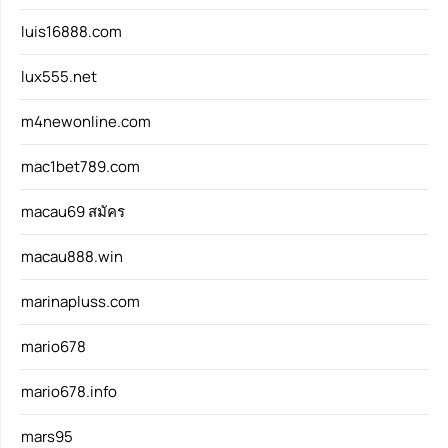
luis16888.com
lux555.net
m4newonline.com
mac1bet789.com
macau69 สมัคร
macau888.win
marinapluss.com
mario678
mario678.info
mars95