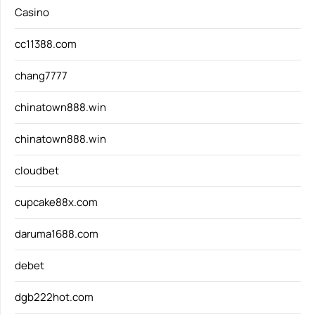
Casino
cc11388.com
chang7777
chinatown888.win
chinatown888.win
cloudbet
cupcake88x.com
daruma1688.com
debet
dgb222hot.com