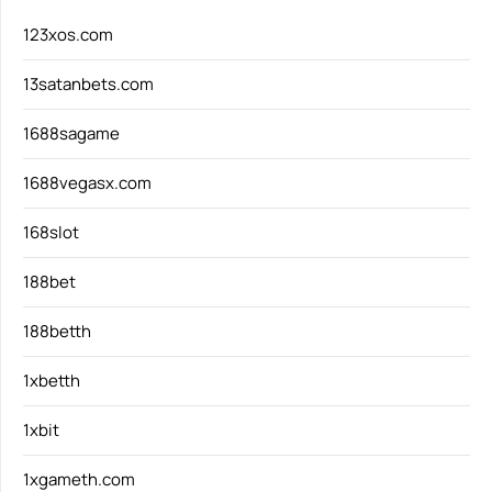
123xos.com
13satanbets.com
1688sagame
1688vegasx.com
168slot
188bet
188betth
1xbetth
1xbit
1xgameth.com