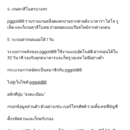
4. เกมคาสิโนครบวงจร
pggold88 รวบรวมเกมสล็อตแตกง่ายจากค่ายดัง บาคาร่า ไฮโล รู
เล็ต และก็เกมคาสิโนสด ถ่ายทอดแบบเรียลไทม์จากต่างแดน
5. ระบบฝากถอนออโต้ 1 วัน
ระบบการคลังของ pggold88 ใช้งานแบบอัตโนมัติ ฝากถอนได้ใน
30 วินาที รองรับทุกธนาคารและก็ทรูวอเลท ไม่มีอย่างต่ำ
กระบวนการสมัครเป็นสมาชิกกับ pggold88
ไปสู่เว็บไซต์
pggold88
คลิกที่ปุ่ม “ลงทะเบียน”
กรอกข้อมูลส่วนตัว ตัวอย่างเช่น เบอร์โทรศัพท์ รวมทั้งเลขที่บัญชี
ตั้งรหัสผ่านและก็กดรับรอง