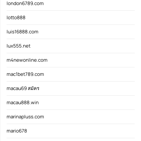
london6789.com
lotto888
luis16888.com
lux555.net
m4newonline.com
mac1bet789.com
macau69 สมัคร
macau888.win
marinapluss.com
mario678