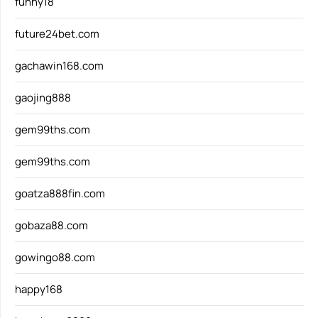
funny18
future24bet.com
gachawin168.com
gaojing888
gem99ths.com
gem99ths.com
goatza888fin.com
gobaza88.com
gowingo88.com
happy168