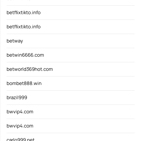
betflixtikto.info
betflixtikto.info
betway
betwin6666.com
betworld369hot.com
bombet888.win
brazil999
bwvip4.com
bwvip4.com
carlo999.net