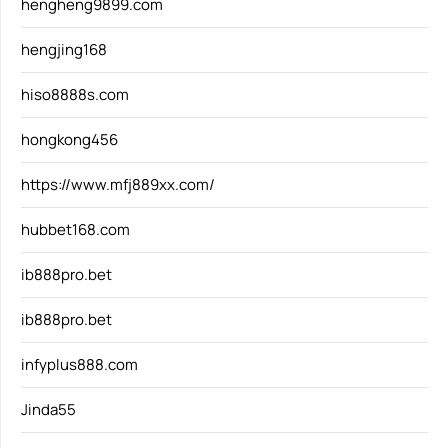
hengheng9899.com
hengjing168
hiso8888s.com
hongkong456
https://www.mfj889xx.com/
hubbet168.com
ib888pro.bet
ib888pro.bet
infyplus888.com
Jinda55