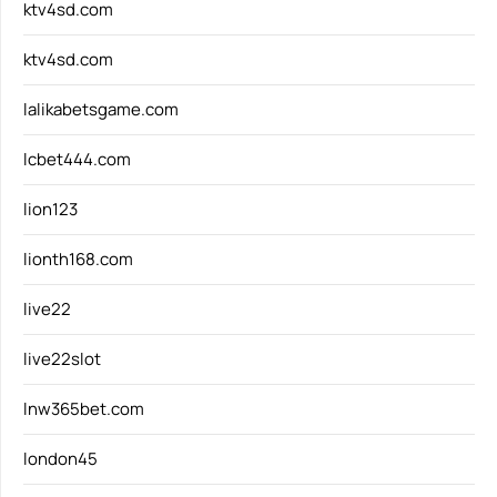
ktv4sd.com
ktv4sd.com
lalikabetsgame.com
lcbet444.com
lion123
lionth168.com
live22
live22slot
lnw365bet.com
london45