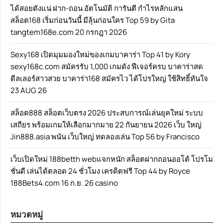
ได้สอยตังแน่ ฝาก-ถอน อัตโนมัติ การันตี กำไรหลักแสน
สล็อต168 เริ่มก่อนวันนี้ มีลุ้นก่อนใคร Top 59 by Gita
tangtem168e.com 20 กรกฎา 2026
Sexy168 เปิดมุมมองใหม่ของเกมบาคาร่า Top 41 by Kory
sexy168c.com สมัครรับ 1,000 เกมดัง ฟีเจอร์ครบ บาคาร่าสด
ดีลเลอร์สาวสวย บาคาร่า168 สมัครไว ได้โปรใหญ่ ใช้สิทธิ์ทันใจ
23 AUG 26
สล็อต888 สล็อตเว็บตรง 2026 ประสบการณ์เล่นยุคใหม่ ระบบ
เสถียร พร้อมเกมให้เลือกมากมาย 22 กันยายน 2026 เว็บ ใหญ่
Jin888.asia พนัน เว็บใหญ่ ทดลองเล่น Top 56 by Francisco
เว็บเปิดใหม่ 188betth webแจกหนัก สล็อตฝากถอนออโต้ โปรโม
ชั่นดี เล่นได้ตลอด 24 ชั่วโมง เครดิตฟรี Top 44 by Royce
188Bets4.com 16 ก.ย. 26 casino
หมวดหมู่