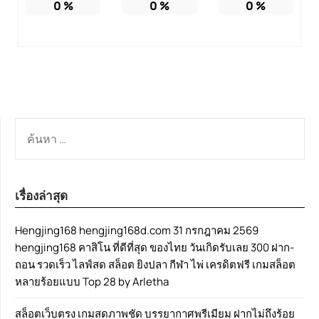
0
%
0
%
0
%
ค้นหา
สำหรับ:
เรื่องล่าสุด
Hengjing168 hengjing168d.com 31 กรกฎาคม 2569
hengjing168 คาสิโน ที่ดีที่สุด ของไทย วันเกิดรับเลย 300 ฝาก-
ถอน รวดเร็ว ไลฟ์สด สล็อต ยิงปลา กีฬา ไพ่ เครดิตฟรี เกมสล็อต
หลายร้อยแบบ Top 28 by Arletha
สล็อตเว็บตรง เกมสดภาพชัด บรรยากาศพรีเมียม ฝากไม่ถึงร้อย