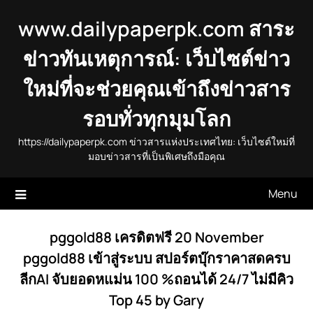
Skip
www.dailypaperpk.com สาระ
to
content
ข่าวทันเหตุการณ์: เว็บไซต์ข่าว
ใหม่ที่จะช่วยคุณเข้าถึงข่าวสาร
รอบทั่วทุกมุมโลก
https://dailypaperpk.com ข่าวสารแห่งประเทศไทย: เว็บไซต์ใหม่ที่
มอบข่าวสารที่เป็นพิเศษถึงมือคุณ
Menu
pggold88 เครดิตฟรี 20 November
pggold88 เข้าสู่ระบบ สปอร์ตบุ๊กราคาสดครบ
ลีกAI จับยอดหแม่น 100 %ถอนได้ 24/7 ไม่มีคิว
Top 45 by Gary