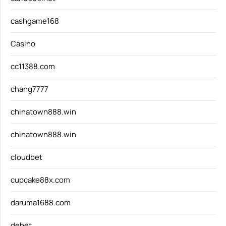
cashgame168
Casino
cc11388.com
chang7777
chinatown888.win
chinatown888.win
cloudbet
cupcake88x.com
daruma1688.com
debet