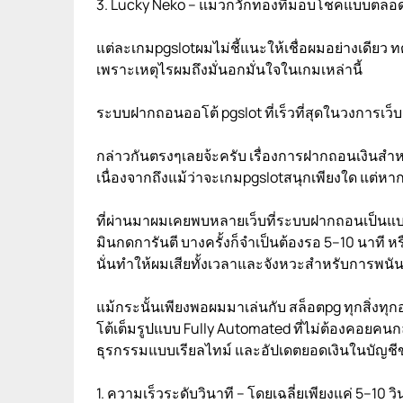
3. Lucky Neko – แมวกวักทองที่มอบโชคแบบตลอ
แต่ละเกมpgslotผมไม่ชี้แนะให้เชื่อผมอย่างเดียว 
เพราะเหตุไรผมถึงมั่นอกมั่นใจในเกมเหล่านี้
ระบบฝากถอนออโต้ pgslot ที่เร็วที่สุดในวงการเว
กล่าวกันตรงๆเลยจ้ะครับ เรื่องการฝากถอนเงินสำห
เนื่องจากถึงแม้ว่าจะเกมpgslotสนุกเพียงใด แต่หาก
ที่ผ่านมาผมเคยพบหลายเว็บที่ระบบฝากถอนเป็นแบบค
มินกดการันตี บางครั้งก็จำเป็นต้องรอ 5–10 นาที ห
นั่นทำให้ผมเสียทั้งเวลาและจังหวะสำหรับการพนั
แม้กระนั้นเพียงพอผมมาเล่นกับ สล็อตpg ทุกสิ่งท
โต้เต็มรูปแบบ Fully Automated ที่ไม่ต้องคอย
ธุรกรรมแบบเรียลไทม์ และอัปเดตยอดเงินในบัญชีข
1. ความเร็วระดับวินาที – โดยเฉลี่ยเพียงแค่ 5–10