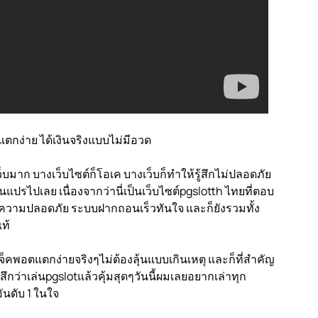
แตกง่าย ได้เงินจริงแบบไม่มีอวด
าก บางเว็บไซต์ก็โอเค บางเว็บก็ทำให้รู้สึกไม่ปลอดภัย
แปรไปเลย เนื่องจากว่านี่เป็นเว็บไซต์pgslotth ไทยที่ตอบ
 ความปลอดภัย ระบบฝากถอนเร็วทันใจ และก็ยังรวมทั้ง
แท้
แจ็คพอตแตกง่ายจริงๆไม่ต้องลุ้นแบบเกินเหตุ และก็ที่สำคัญ
สึกว่าเล่นpgslotแล้วคุ้มสุดๆวันนี้ผมเลยอยากเล่าทุก
ันดับ 1 ในใจ