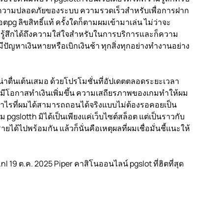
ว้ใจ ความปลอดภัยของระบบ ความรวดเร็วสำหรับเพื่อการฝาก
g ลิขสิทธิ์แท้ ครั้งใดก็ตามผมเข้ามาเล่น ไม่ว่าจะ
ู้สึกได้ถึงความใส่ใจสำหรับในการบริการและก็ความ
ีปัญหาเงินหายหรือเบิกเงินช้า ทุกสิ่งทุกอย่างทำงานอย่าง
าตื่นเต้นเสมอ ด้วยโปรโมชั่นที่อัปเดตตลอดระยะเวลา
้วก็มีโอกาสทำเงินเพิ่มขึ้น ความเสถียรภาพของเกมทำให้ผม
กกำไรที่ผมได้สามารถถอนได้จริงแบบไม่ต้องรอคอยเป็น
pgslotth มิได้เป็นเพียงแค่เว็บไซต์สล็อต แต่เป็นราวกับ
ยได้ไปพร้อมกัน แล้วก็นั่นคือเหตุผลที่ผมเชื่อมั่นชี้แนะให้
l 19 ต.ค. 2025 Piper คาสิโนออนไลน์ pgslot ที่ฮิตที่สุด