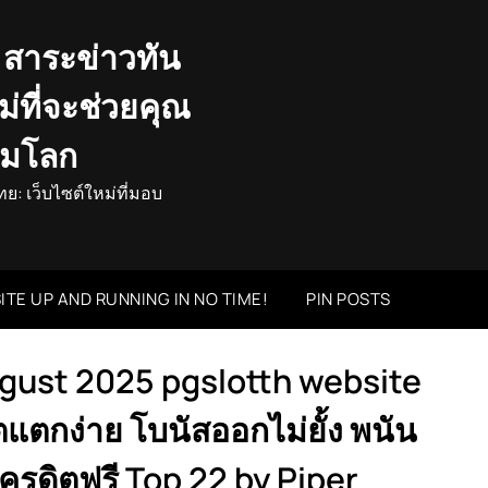
สาระข่าวทัน
ม่ที่จะช่วยคุณ
มุมโลก
: เว็บไซต์ใหม่ที่มอบ
ITE UP AND RUNNING IN NO TIME!
PIN POSTS
ugust 2025 pgslotth website
แตกง่าย โบนัสออกไม่ยั้ง พนัน
เครดิตฟรี Top 22 by Piper