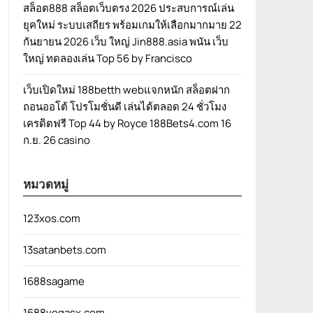
สล็อต888 สล็อตเว็บตรง 2026 ประสบการณ์เล่น
ยุคใหม่ ระบบเสถียร พร้อมเกมให้เลือกมากมาย 22
กันยายน 2026 เว็บ ใหญ่ Jin888.asia พนัน เว็บ
ใหญ่ ทดลองเล่น Top 56 by Francisco
เว็บเปิดใหม่ 188betth webแจกหนัก สล็อตฝาก
ถอนออโต้ โปรโมชั่นดี เล่นได้ตลอด 24 ชั่วโมง
เครดิตฟรี Top 44 by Royce 188Bets4.com 16
ก.ย. 26 casino
หมวดหมู่
123xos.com
13satanbets.com
1688sagame
1688vegasx.com