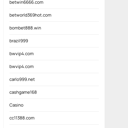
betwin6666.com
betworld369hot.com
bombet888.win
brazil999
bwvip4.com
bwvip4.com
carlo999.net
cashgame168
Casino
cc11388.com