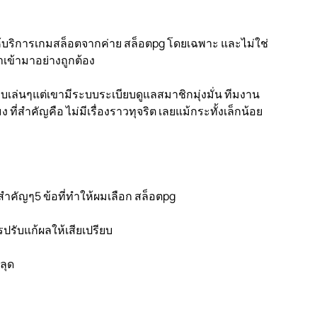
ำให้บริการเกมสล็อตจากค่าย สล็อตpg โดยเฉพาะ และไม่ใช่
นำเข้ามาอย่างถูกต้อง
แบบเล่นๆแต่เขามีระบบระเบียบดูแลสมาชิกมุ่งมั่น ทีมงาน
่สำคัญคือ ไม่มีเรื่องราวทุจริต เลยแม้กระทั้งเล็กน้อย
ลสำคัญๆ5 ข้อที่ทำให้ผมเลือก สล็อตpg
ารปรับแก้ผลให้เสียเปรียบ
ลุด