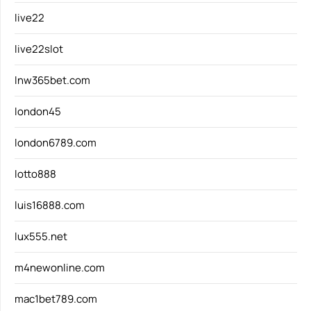
live22
live22slot
lnw365bet.com
london45
london6789.com
lotto888
luis16888.com
lux555.net
m4newonline.com
mac1bet789.com