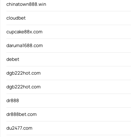
chinatown888.win
cloudbet
cupcake88x.com
daruma1688.com
debet
dgb222hot.com
dgb222hot.com
dr888
dr888bet.com
du2477.com