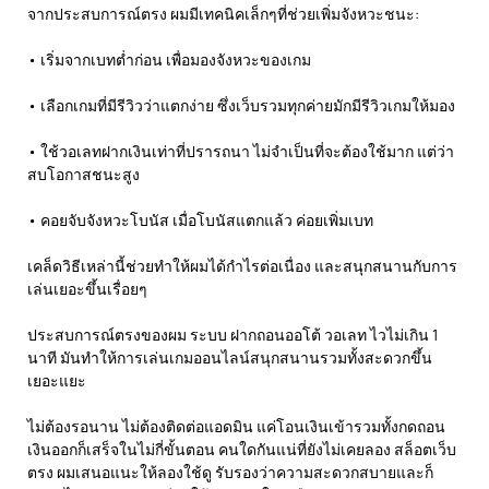
จากประสบการณ์ตรง ผมมีเทคนิคเล็กๆที่ช่วยเพิ่มจังหวะชนะ:
• เริ่มจากเบทต่ำก่อน เพื่อมองจังหวะของเกม
• เลือกเกมที่มีรีวิวว่าแตกง่าย ซึ่งเว็บรวมทุกค่ายมักมีรีวิวเกมให้มอง
• ใช้วอเลทฝากเงินเท่าที่ปรารถนา ไม่จำเป็นที่จะต้องใช้มาก แต่ว่า
สบโอกาสชนะสูง
• คอยจับจังหวะโบนัส เมื่อโบนัสแตกแล้ว ค่อยเพิ่มเบท
เคล็ดวิธีเหล่านี้ช่วยทำให้ผมได้กำไรต่อเนื่อง และสนุกสนานกับการ
เล่นเยอะขึ้นเรื่อยๆ
ประสบการณ์ตรงของผม ระบบ ฝากถอนออโต้ วอเลท ไวไม่เกิน 1
นาที มันทำให้การเล่นเกมออนไลน์สนุกสนานรวมทั้งสะดวกขึ้น
เยอะแยะ
ไม่ต้องรอนาน ไม่ต้องติดต่อแอดมิน แค่โอนเงินเข้ารวมทั้งกดถอน
เงินออกก็เสร็จในไม่กี่ขั้นตอน คนใดกันแน่ที่ยังไม่เคยลอง สล็อตเว็บ
ตรง ผมเสนอแนะให้ลองใช้ดู รับรองว่าความสะดวกสบายและก็