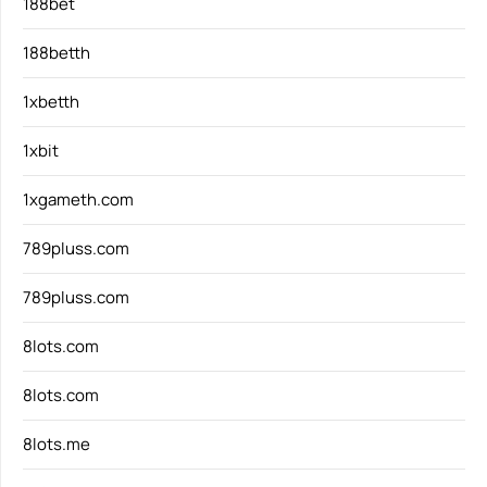
188bet
188betth
1xbetth
1xbit
1xgameth.com
789pluss.com
789pluss.com
8lots.com
8lots.com
8lots.me