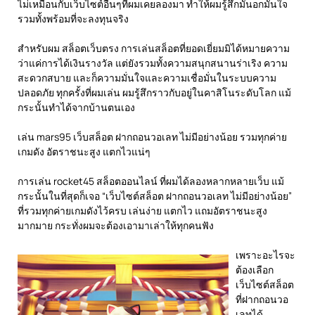
ไม่เหมือนกับเว็บไซต์อื่นๆที่ผมเคยลองมา ทำให้ผมรู้สึกมั่นอกมั่นใจ
รวมทั้งพร้อมที่จะลงทุนจริง
สำหรับผม สล็อตเว็บตรง การเล่นสล็อตที่ยอดเยี่ยมมิได้หมายความ
ว่าแค่การได้เงินรางวัล แต่ยังรวมทั้งความสนุกสนานร่าเริง ความ
สะดวกสบาย และก็ความมั่นใจและความเชื่อมั่นในระบบความ
ปลอดภัย ทุกครั้งที่ผมเล่น ผมรู้สึกราวกับอยู่ในคาสิโนระดับโลก แม้
กระนั้นทำได้จากบ้านตนเอง
เล่น mars95 เว็บสล็อต ฝากถอนวอเลท ไม่มีอย่างน้อย รวมทุกค่าย
เกมดัง อัตราชนะสูง แตกไวแน่ๆ
การเล่น rocket45 สล็อตออนไลน์ ที่ผมได้ลองหลากหลายเว็บ แม้
กระนั้นในที่สุดก็เจอ “เว็บไซต์สล็อต ฝากถอนวอเลท ไม่มีอย่างน้อย”
ที่รวมทุกค่ายเกมดังไว้ครบ เล่นง่าย แตกไว แถมอัตราชนะสูง
มากมาย กระทั่งผมจะต้องเอามาเล่าให้ทุกคนฟัง
เพราะอะไรจะ
ต้องเลือก
เว็บไซต์สล็อต
ที่ฝากถอนวอ
เลทได้