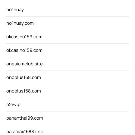
no1huay
no1huay.com
okcasino159.com
okcasino159.com
onesiamclub.site
onoplus168.com
onoplus168.com
p2vvip
pananthai99.com
paramax1688.info