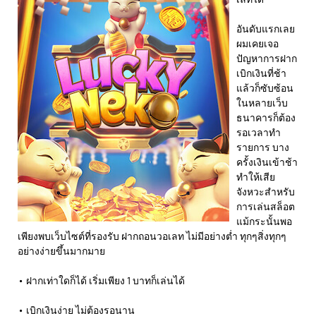
อันดับแรกเลย
ผมเคยเจอ
ปัญหาการฝาก
เบิกเงินที่ช้า
แล้วก็ซับซ้อน
ในหลายเว็บ
ธนาคารก็ต้อง
รอเวลาทำ
รายการ บาง
ครั้งเงินเข้าช้า
ทำให้เสีย
จังหวะสำหรับ
การเล่นสล็อต
แม้กระนั้นพอ
เพียงพบเว็บไซต์ที่รองรับ ฝากถอนวอเลท ไม่มีอย่างต่ำ ทุกๆสิ่งทุกๆ
อย่างง่ายขึ้นมากมาย
• ฝากเท่าใดก็ได้ เริ่มเพียง 1 บาทก็เล่นได้
• เบิกเงินง่าย ไม่ต้องรอนาน