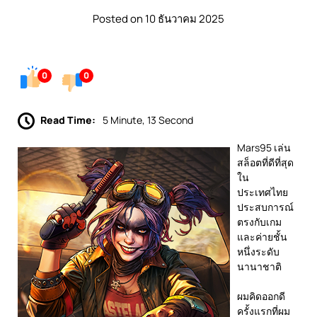
Posted on 10 ธันวาคม 2025
0
0
Read Time:
5 Minute, 13 Second
Mars95 เล่น
สล็อตที่ดีที่สุด
ใน
ประเทศไทย
ประสบการณ์
ตรงกับเกม
และค่ายชั้น
หนึ่งระดับ
นานาชาติ
ผมคิดออกดี
ครั้งแรกที่ผม