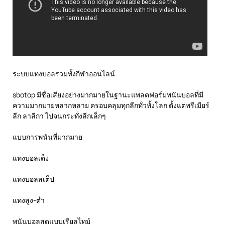
ระบบแทงบอลรวมทั้งกีฬาออนไลน์
sbotop มีชื่อเสียงอย่างมากมายในฐานะแพลตฟอร์มพนันบอลที่มี
ความมากมายหลากหลาย ครอบคลุมทุกลีกทั่วทั้งโลก ตั้งแต่พรีเมียร์
ลีก ลาลีกา ไปจนกระทั่งลีกเล็กๆ
แบบการพนันที่มากมาย
แทงบอลเต็ง
แทงบอลสเต็ป
แทงสูง-ต่ำ
พนันบอลสดแบบเรียลไทม์