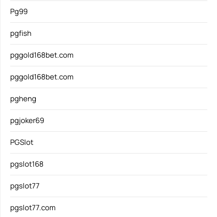
Pg99
pgfish
pggold168bet.com
pggold168bet.com
pgheng
pgjoker69
PGSlot
pgslot168
pgslot77
pgslot77.com