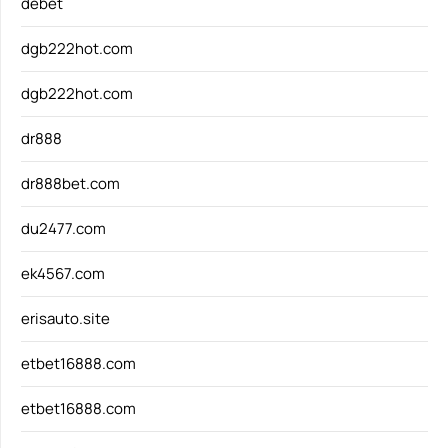
debet
dgb222hot.com
dgb222hot.com
dr888
dr888bet.com
du2477.com
ek4567.com
erisauto.site
etbet16888.com
etbet16888.com