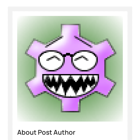
About Post Author