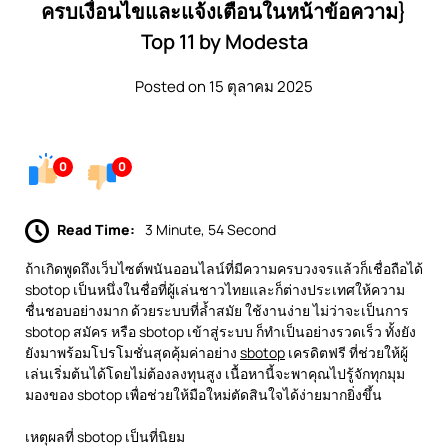
ครบเงื่อนไขและแจ้งเตือนในหน้าข้อความ}
Top 11 by Modesta
Posted on 15 ตุลาคม 2025
0
0
Read Time:
3 Minute, 54 Second
ถ้าเกิดพูดถึงเว็บไซต์พนันออนไลน์ที่มีความครบวงจรแล้วก็เชื่อถือได้
sbotop เป็นหนึ่งในชื่อที่ผู้เล่นชาวไทยและก็ต่างประเทศให้ความ
ชื่นชอบอย่างมาก ด้วยระบบที่ล้ำสมัย ใช้งานง่าย ไม่ว่าจะเป็นการ
sbotop สมัคร หรือ sbotop เข้าสู่ระบบ ก็ทำเป็นอย่างรวดเร็ว ทั้งยัง
ยังมาพร้อมโปรโมชั่นสุดคุ้มค่าอย่าง
sbotop
เครดิตฟรี ที่ช่วยให้ผู้
เล่นเริ่มต้นได้โดยไม่ต้องลงทุนสูง เนื้อหานี้จะพาคุณไปรู้จักทุกมุม
มองของ sbotop เพื่อช่วยให้มือใหม่ตัดสินใจได้ง่ายมากยิ่งขึ้น
เหตุผลที่ sbotop เป็นที่นิยม