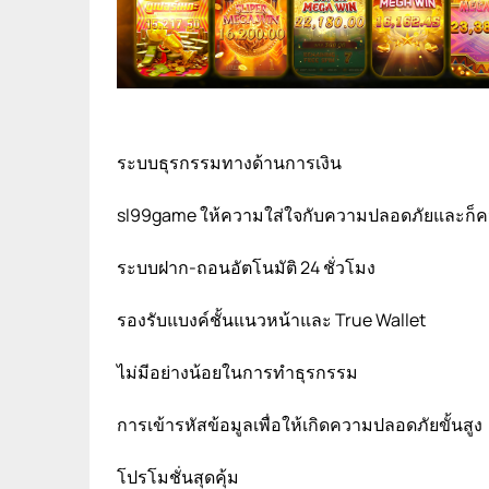
ระบบธุรกรรมทางด้านการเงิน
sl99game ให้ความใส่ใจกับความปลอดภัยและก็
ระบบฝาก-ถอนอัตโนมัติ 24 ชั่วโมง
รองรับแบงค์ชั้นแนวหน้าและ True Wallet
ไม่มีอย่างน้อยในการทำธุรกรรม
การเข้ารหัสข้อมูลเพื่อให้เกิดความปลอดภัยขั้นสูง
โปรโมชั่นสุดคุ้ม