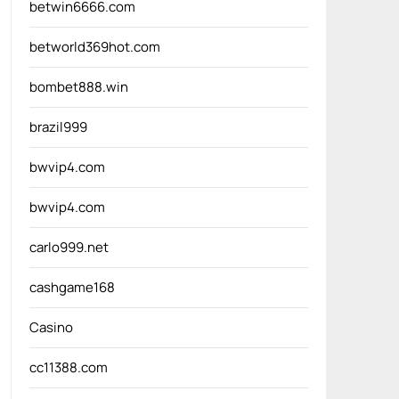
betwin6666.com
betworld369hot.com
bombet888.win
brazil999
bwvip4.com
bwvip4.com
carlo999.net
cashgame168
Casino
cc11388.com