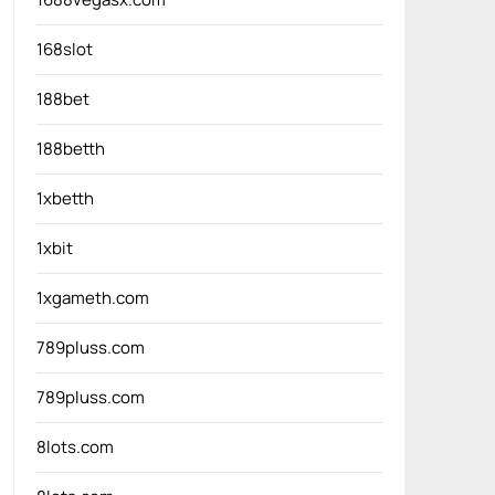
168slot
188bet
188betth
1xbetth
1xbit
1xgameth.com
789pluss.com
789pluss.com
8lots.com