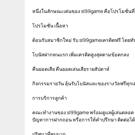
หนึ่งในลักษณะเด่นของ sl99game คือโปรโมชั่นที่ตอ
โปรโมชั่น เนื้อหา
ต้อนรับสมาชิกใหม่ รับ sl99gameเครดิตฟรี โดยทั
โบนัสฝากหนแรก เพิ่มเครดิตสูงสุดตามข้อตกลง
คืนยอดเสีย คืนยอดเล่นเสียรายสัปดาห์
กิจกรรมรายวัน ลุ้นรับโบนัสและของรางวัลฟรีทุกเมื่
การบริการลูกค้า
คณะทำงานของ sl99game พร้อมดูแลผู้เล่นตลอด 1 
ปัญหาการฝากถอน หรือการให้คำปรึกษา ติดต่อได้
ปริศนาที่พบมาก