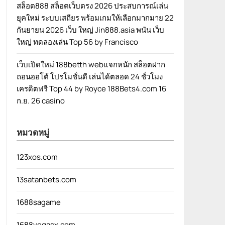
สล็อต888 สล็อตเว็บตรง 2026 ประสบการณ์เล่น
ยุคใหม่ ระบบเสถียร พร้อมเกมให้เลือกมากมาย 22
กันยายน 2026 เว็บ ใหญ่ Jin888.asia พนัน เว็บ
ใหญ่ ทดลองเล่น Top 56 by Francisco
เว็บเปิดใหม่ 188betth webแจกหนัก สล็อตฝาก
ถอนออโต้ โปรโมชั่นดี เล่นได้ตลอด 24 ชั่วโมง
เครดิตฟรี Top 44 by Royce 188Bets4.com 16
ก.ย. 26 casino
หมวดหมู่
123xos.com
13satanbets.com
1688sagame
1688vegasx.com