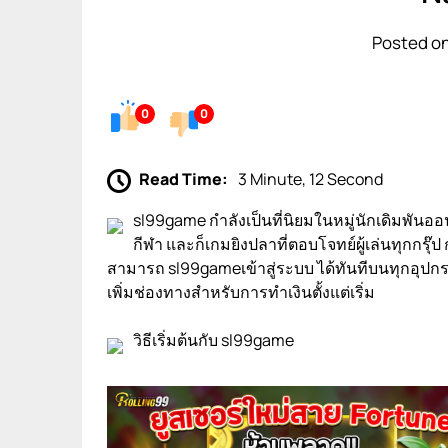
Posted on
0
0
Read Time:
3 Minute, 12 Second
sl99game กำลังเป็นที่นิยมในหมู่นักเดิมพันอ
กีฬา และก็เกมยิงปลาที่ตอบโจทย์ผู้เล่นทุกกรุ๊ป
สามารถ sl99gameเข้าสู่ระบบ ได้ทันทีบนทุกอุปกรณ
เพิ่มช่องทางสำหรับการทำเงินตั้งแต่เริ่ม
วิธีเริ่มต้นกับ sl99game