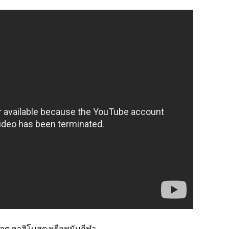
สล็อต คาสิโนสด หรือพนันกีฬา