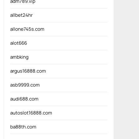
adm789.vip
allbet24hr
allone745s.com
alot666
ambking
argus16888.com
asb9999.com
audi688.com
autoslot16888.com
ba88th.com