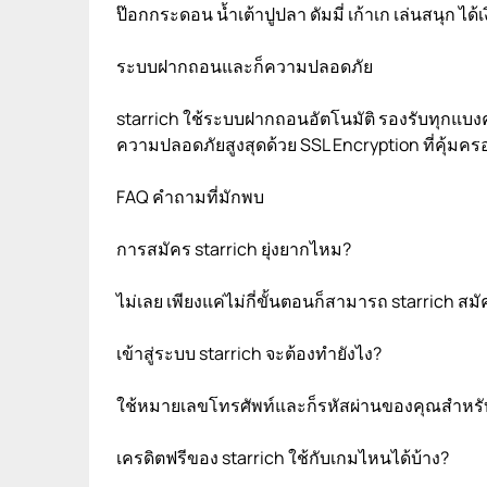
ป๊อกกระดอน น้ำเต้าปูปลา ดัมมี่ เก้าเก เล่นสนุก ได
ระบบฝากถอนและก็ความปลอดภัย
starrich ใช้ระบบฝากถอนอัตโนมัติ รองรับทุกแบงค์
ความปลอดภัยสูงสุดด้วย SSL Encryption ที่คุ้มครอ
FAQ คำถามที่มักพบ
การสมัคร starrich ยุ่งยากไหม?
ไม่เลย เพียงแค่ไม่กี่ขั้นตอนก็สามารถ starrich สมั
เข้าสู่ระบบ starrich จะต้องทำยังไง?
ใช้หมายเลขโทรศัพท์และก็รหัสผ่านของคุณสำหรับใ
เครดิตฟรีของ starrich ใช้กับเกมไหนได้บ้าง?