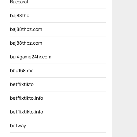
Baccarat
baj88thb
baj88thbz.com
baj88thbz.com
bar4game24hr.com
bbp168.me
betflixtikto
betflixtikto.info
betflixtikto.info
betway