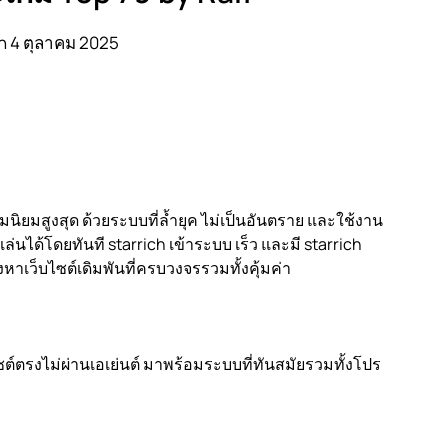
n 4 ตุลาคม 2025
ามนิยมสูงสุด ด้วยระบบที่ล้ำยุค ไม่เป็นอันตราย และใช้งาน
็เล่นได้โดยทันที starrich เข้าระบบ เร็ว และมี starrich
งหาเว็บไซต์เดิมพันที่ครบวงจรรวมทั้งคุ้มค่า
ไซต์ตรงไม่ผ่านเอเย่นต์ มาพร้อมระบบที่ทันสมัยรวมทั้งโปร