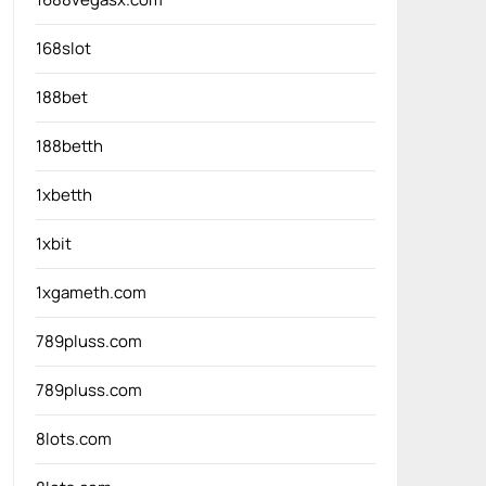
168slot
188bet
188betth
1xbetth
1xbit
1xgameth.com
789pluss.com
789pluss.com
8lots.com