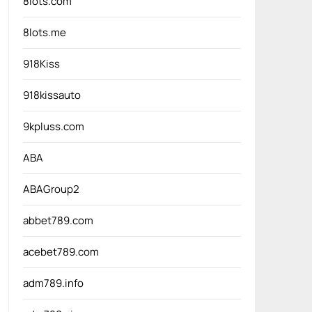
8lots.com
8lots.me
918Kiss
918kissauto
9kpluss.com
ABA
ABAGroup2
abbet789.com
acebet789.com
adm789.info