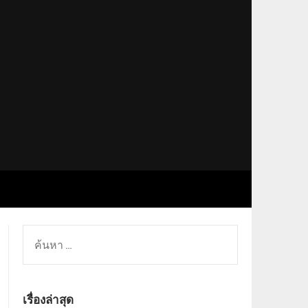
ค้นหา
สำหรับ:
เรื่องล่าสุด