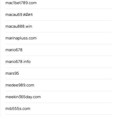
mac1bet789.com
macau69 สมัคร
macau888.win
marinapluss.com
mario678
mario678.info
mars95
medee989.com
meekin365day.com
mib555s.com