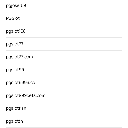
pgjoker69
PGSlot
pgslot168
pgslot77
pgslot77.com
pgslot99
pgslot9999.co
pgslot999bets.com
pgslotfish
pgslotth