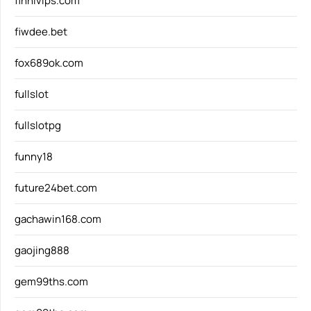
finnivips.com
fiwdee.bet
fox689ok.com
fullslot
fullslotpg
funny18
future24bet.com
gachawin168.com
gaojing888
gem99ths.com