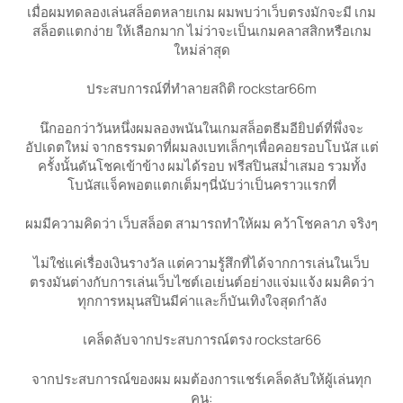
เมื่อผมทดลองเล่นสล็อตหลายเกม ผมพบว่าเว็บตรงมักจะมี เกม
สล็อตแตกง่าย ให้เลือกมาก ไม่ว่าจะเป็นเกมคลาสสิกหรือเกม
ใหม่ล่าสุด
ประสบการณ์ที่ทำลายสถิติ rockstar66m
นึกออกว่าวันหนึ่งผมลองพนันในเกมสล็อตธีมอียิปต์ที่พึ่งจะ
อัปเดตใหม่ จากธรรมดาที่ผมลงเบทเล็กๆเพื่อคอยรอบโบนัส แต่
ครั้งนั้นดันโชคเข้าข้าง ผมได้รอบ ฟรีสปินสม่ำเสมอ รวมทั้ง
โบนัสแจ็คพอตแตกเต็มๆนี่นับว่าเป็นคราวแรกที่
ผมมีความคิดว่า เว็บสล็อต สามารถทำให้ผม คว้าโชคลาภ จริงๆ
ไม่ใช่แค่เรื่องเงินรางวัล แต่ความรู้สึกที่ได้จากการเล่นในเว็บ
ตรงมันต่างกับการเล่นเว็บไซต์เอเย่นต์อย่างแจ่มแจ้ง ผมคิดว่า
ทุกการหมุนสปินมีค่าและก็บันเทิงใจสุดกำลัง
เคล็ดลับจากประสบการณ์ตรง rockstar66
จากประสบการณ์ของผม ผมต้องการแชร์เคล็ดลับให้ผู้เล่นทุก
คน: