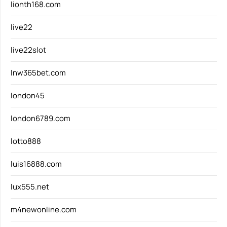
lionth168.com
live22
live22slot
lnw365bet.com
london45
london6789.com
lotto888
luis16888.com
lux555.net
m4newonline.com