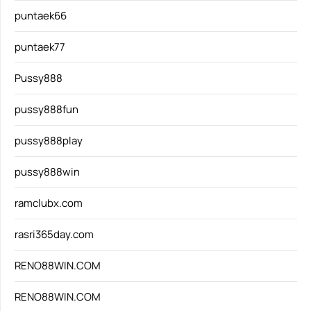
puntaek66
puntaek77
Pussy888
pussy888fun
pussy888play
pussy888win
ramclubx.com
rasri365day.com
RENO88WIN.COM
RENO88WIN.COM