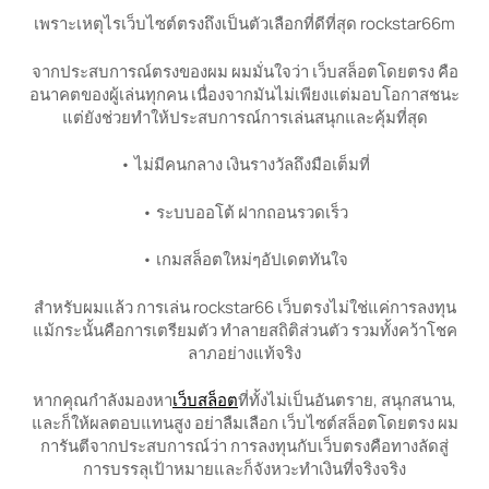
เพราะเหตุไรเว็บไซต์ตรงถึงเป็นตัวเลือกที่ดีที่สุด rockstar66m
จากประสบการณ์ตรงของผม ผมมั่นใจว่า เว็บสล็อตโดยตรง คือ
อนาคตของผู้เล่นทุกคน เนื่องจากมันไม่เพียงแต่มอบโอกาสชนะ
แต่ยังช่วยทำให้ประสบการณ์การเล่นสนุกและคุ้มที่สุด
• ไม่มีคนกลาง เงินรางวัลถึงมือเต็มที่
• ระบบออโต้ ฝากถอนรวดเร็ว
• เกมสล็อตใหม่ๆอัปเดตทันใจ
สำหรับผมแล้ว การเล่น rockstar66 เว็บตรงไม่ใช่แค่การลงทุน
แม้กระนั้นคือการเตรียมตัว ทำลายสถิติส่วนตัว รวมทั้งคว้าโชค
ลาภอย่างแท้จริง
หากคุณกำลังมองหา
เว็บสล็อต
ที่ทั้งไม่เป็นอันตราย, สนุกสนาน,
และก็ให้ผลตอบแทนสูง อย่าลืมเลือก เว็บไซต์สล็อตโดยตรง ผม
การันตีจากประสบการณ์ว่า การลงทุนกับเว็บตรงคือทางลัดสู่
การบรรลุเป้าหมายและก็จังหวะทำเงินที่จริงจริง