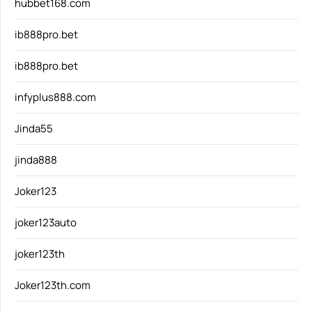
hubbet168.com
ib888pro.bet
ib888pro.bet
infyplus888.com
Jinda55
jinda888
Joker123
joker123auto
joker123th
Joker123th.com