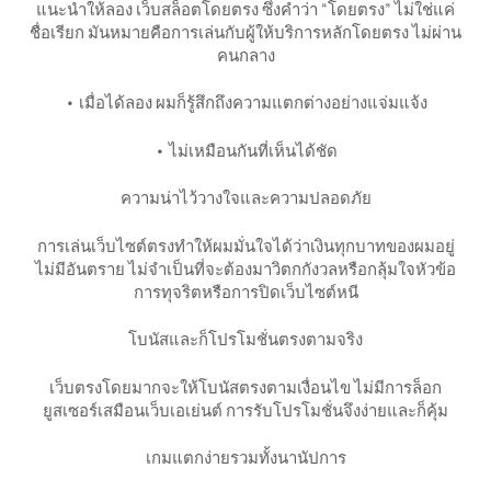
แนะนำให้ลอง เว็บสล็อตโดยตรง ซึ่งคำว่า “โดยตรง” ไม่ใช่แค่
ชื่อเรียก มันหมายคือการเล่นกับผู้ให้บริการหลักโดยตรง ไม่ผ่าน
คนกลาง
• เมื่อได้ลอง ผมก็รู้สึกถึงความแตกต่างอย่างแจ่มแจ้ง
• ไม่เหมือนกันที่เห็นได้ชัด
ความน่าไว้วางใจและความปลอดภัย
การเล่นเว็บไซต์ตรงทำให้ผมมั่นใจได้ว่าเงินทุกบาทของผมอยู่
ไม่มีอันตราย ไม่จำเป็นที่จะต้องมาวิตกกังวลหรือกลุ้มใจหัวข้อ
การทุจริตหรือการปิดเว็บไซต์หนี
โบนัสและก็โปรโมชั่นตรงตามจริง
เว็บตรงโดยมากจะให้โบนัสตรงตามเงื่อนไข ไม่มีการล็อก
ยูสเซอร์เสมือนเว็บเอเย่นต์ การรับโปรโมชั่นจึงง่ายและก็คุ้ม
เกมแตกง่ายรวมทั้งนานัปการ