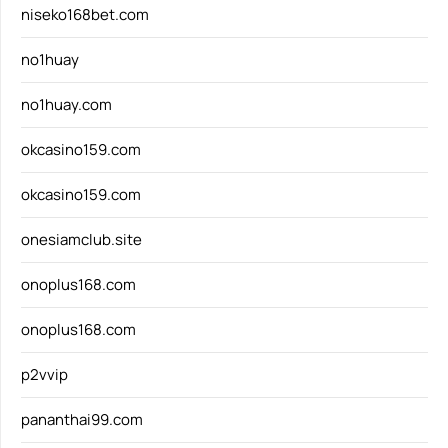
niseko168bet.com
no1huay
no1huay.com
okcasino159.com
okcasino159.com
onesiamclub.site
onoplus168.com
onoplus168.com
p2vvip
pananthai99.com