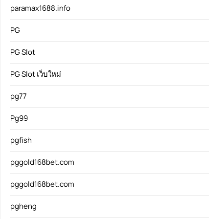
paramax1688.info
PG
PG Slot
PG Slot เว็บใหม่
pg77
Pg99
pgfish
pggold168bet.com
pggold168bet.com
pgheng