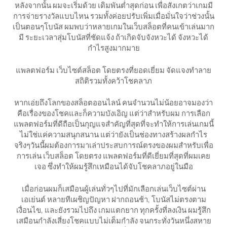
หลังจากนั้น ผมจะเริ่มด้วย เดิมพันต่ำสุดก่อน เพื่อสังเกตว่าเกมมี
การจ่ายรางวัลแบบไหน รวมทั้งค่อยปรับเพิ่มเมื่อมั่นใจว่าช่วงนั้น
เป็นตอนๆโบนัส ผมพบว่าหลายเกมในเว็บสล็อตที่คนเข้าเล่นมาก
มี ระยะเวลาสุ่มโบนัสที่ชัดแจ้ง ถ้าเกิดจับจังหวะได้ จังหวะได้
กำไรสูงมากมาย
แพลตฟอร์ม เว็บไซต์สล็อต โดยตรงที่ยอดเยี่ยม จัดแจงทำลาย
สถิติรวมทั้งคว้าโชคลาภ
หากเอ่ยถึงโลกของสล็อตออนไลน์ คนจำนวนไม่น้อยอาจมองว่า
คือเรื่องของโชคและก็ความบังเอิญ แต่ว่าสำหรับผม การเลือก
แพลตฟอร์มที่ดีถือเป็นกุญแจสำคัญที่สุดที่จะทำให้การเล่นเกมนี้
ไม่ใช่แค่ความสนุกสนาน แต่ว่ายังเป็นช่องทางสร้างผลกำไร
จริงๆวันนี้ผมต้องการมาเล่าประสบการณ์ตรงของผมสำหรับเพื่อ
การเล่น เว็บสล็อต โดยตรง แพลตฟอร์มที่ดีเยี่ยมที่สุดที่ผมเคย
เจอ ซึ่งทำให้ผมรู้สึกเหมือนได้จับโชคลาภอยู่ในมือ
เมื่อก่อนผมก็เสมือนผู้เล่นทั่วๆไปที่มักเลือกเล่นเว็บไซต์ผ่าน
เอเย่นต์ หลายทีเผชิญปัญหา ฝากถอนช้า, โบนัสไม่ตรงตาม
เงื่อนไข, และยังรวมไปถึง เกมแตกยาก ทุกครั้งที่ลงเงิน ผมรู้สึก
เสมือนกำลังเสี่ยงโชคแบบไม่เต็มกำลัง จนกระทั่งวันหนึ่งสหาย