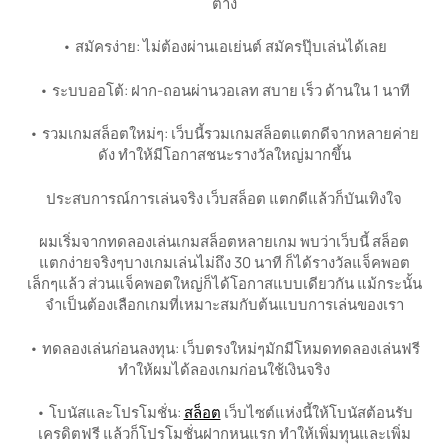
ต่าง
• สมัครง่าย: ไม่ต้องผ่านเอเย่นต์ สมัครปุ๊บเล่นได้เลย
• ระบบออโต้: ฝาก-ถอนผ่านวอเลท สบาย เร็ว ด้านใน 1 นาที
• รวมเกมสล็อตใหม่ๆ: เว็บนี้รวมเกมสล็อตแตกดีจากหลายค่าย
ดัง ทำให้มีโอกาสชนะรางวัลใหญ่มากขึ้น
ประสบการณ์การเล่นจริง เว็บสล็อต แตกดีแล้วก็บันเทิงใจ
ผมเริ่มจากทดลองเล่นเกมสล็อตหลายเกม พบว่าเว็บนี้ สล็อต
แตกง่ายจริงๆบางเกมเล่นไม่ถึง 30 นาที ก็ได้รางวัลแจ็คพอต
เล็กๆแล้ว ส่วนแจ็คพอตใหญ่ก็ได้โอกาสแบบเดียวกัน แม้กระนั้น
จำเป็นต้องเลือกเกมที่เหมาะสมกับต้นแบบการเล่นของเรา
• ทดลองเล่นก่อนลงทุน: เว็บตรงใหม่ๆมักมีโหมดทดลองเล่นฟรี
ทำให้ผมได้ลองเกมก่อนใช้เงินจริง
• โบนัสและโปรโมชั่น:
สล็อต
เว็บไซต์แห่งนี้ให้โบนัสต้อนรับ
เครดิตฟรี แล้วก็โปรโมชั่นฝากหนแรก ทำให้เพิ่มทุนและเพิ่ม