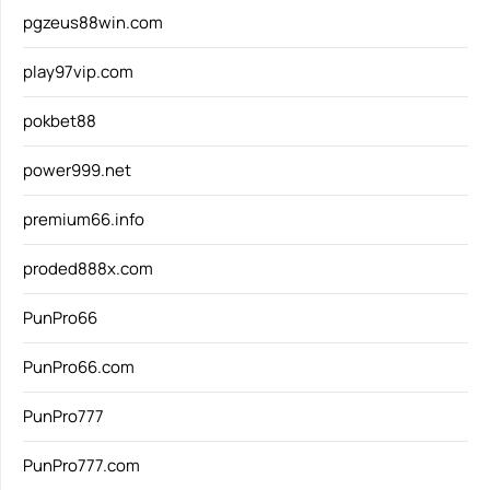
pgzeus88win.com
play97vip.com
pokbet88
power999.net
premium66.info
proded888x.com
PunPro66
PunPro66.com
PunPro777
PunPro777.com