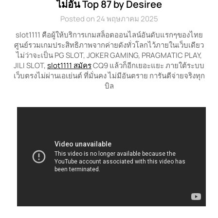
ไม่อั้น Top 87 by Desiree
Posted on 24 พฤษภาคม 2025
slot1111 คือผู้ให้บริการเกมสล็อตออนไลน์อันดับแรกๆของไทย
ศูนย์รวมเกมประสิทธิภาพจากค่ายดังทั่วโลกไว้ภายในเว็บเดียว
ไม่ว่าจะเป็น PG SLOT, JOKER GAMING, PRAGMATIC PLAY,
JILI SLOT,
slot1111 สมัคร
CQ9 แล้วก็อีกเยอะแยะ ภายใต้ระบบ
เว็บตรงไม่ผ่านเอเย่นต์ ที่มั่นคง ไม่มีอันตราย การันตีจ่ายจริงทุก
บิล