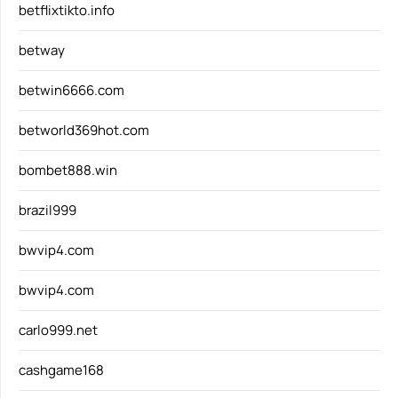
betflixtikto.info
betway
betwin6666.com
betworld369hot.com
bombet888.win
brazil999
bwvip4.com
bwvip4.com
carlo999.net
cashgame168