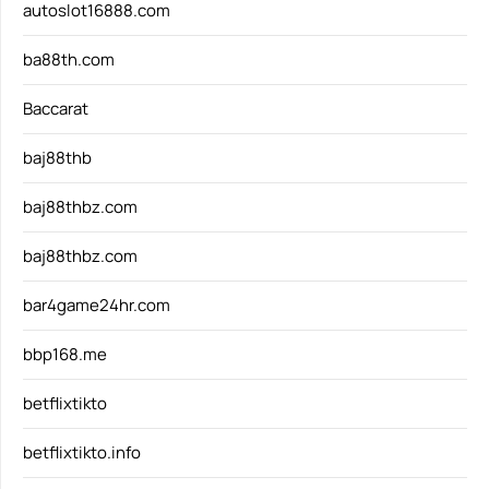
autoslot16888.com
ba88th.com
Baccarat
baj88thb
baj88thbz.com
baj88thbz.com
bar4game24hr.com
bbp168.me
betflixtikto
betflixtikto.info