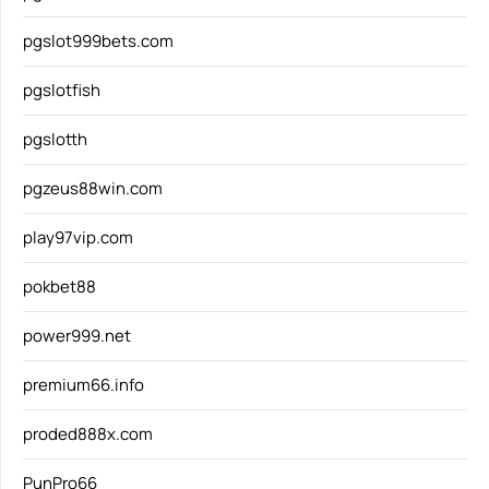
pgslot999bets.com
pgslotfish
pgslotth
pgzeus88win.com
play97vip.com
pokbet88
power999.net
premium66.info
proded888x.com
PunPro66