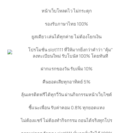
หน้าเว็บโหลดไว ไม่กระตุก
รองรับภาษาไทย 100%
ยูสเดียว เล่นได้ทุกค่าย ไม่ต้องโยกเงิน
โปรโมชั่น slot1111 ที่ให้มากยิ่งกว่าคำว่า “คุ้ม”
ลงทะเบียนใหม่ รับโบนัส 100% โดยทันที
ฝากแรกของวัน รับเพิ่ม 10%
คืนยอดเสียทุกอาทิตย์ 5%
ลุ้นเครดิตฟรีได้ทุกวี่วัน ผ่านกิจกรรมหน้าเว็บไซต์
ชี้แนะเพื่อน รับค่าคอม 0.8% ทุกยอดแทง
ไม่ต้องแชร์ ไม่ต้องทำกิจกรรม ถอนได้จริงทุกโปร