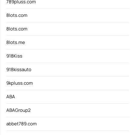
789pluss.com
8lots.com
8lots.com
8lots.me
918Kiss
918kissauto
9kpluss.com
ABA
ABAGroup2
abbet789.com