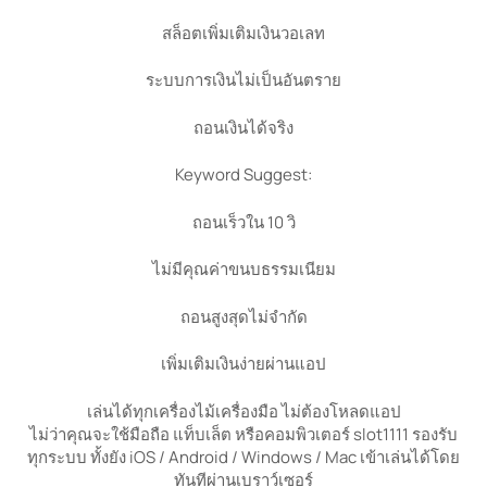
สล็อตเพิ่มเติมเงินวอเลท
ระบบการเงินไม่เป็นอันตราย
ถอนเงินได้จริง
Keyword Suggest:
ถอนเร็วใน 10 วิ
ไม่มีคุณค่าขนบธรรมเนียม
ถอนสูงสุดไม่จำกัด
เพิ่มเติมเงินง่ายผ่านแอป
เล่นได้ทุกเครื่องไม้เครื่องมือ ไม่ต้องโหลดแอป
ไม่ว่าคุณจะใช้มือถือ แท็บเล็ต หรือคอมพิวเตอร์ slot1111 รองรับ
ทุกระบบ ทั้งยัง iOS / Android / Windows / Mac เข้าเล่นได้โดย
ทันทีผ่านเบราว์เซอร์