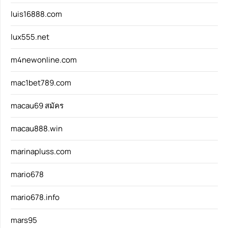
luis16888.com
lux555.net
m4newonline.com
mac1bet789.com
macau69 สมัคร
macau888.win
marinapluss.com
mario678
mario678.info
mars95