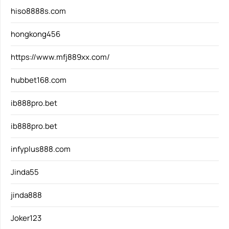
hiso8888s.com
hongkong456
https://www.mfj889xx.com/
hubbet168.com
ib888pro.bet
ib888pro.bet
infyplus888.com
Jinda55
jinda888
Joker123