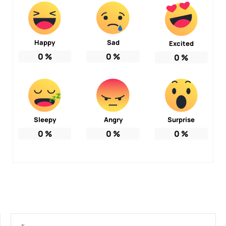
Happy
Sad
Excited
0
%
0
%
0
%
Sleepy
Angry
Surprise
0
%
0
%
0
%
ค้นหา