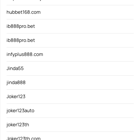
hubbet168.com
ib888pro.bet
ib888pro.bet
infyplus888.com
Jinda55
jinda888
Joker123
joker123auto
joker123th
Joker123th.com