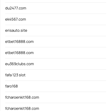
du2477.com
ek4567.com
erisauto.site
etbet16888.com
etbet16888.com
eu369clubs.com
fafa 123 slot
faro168
fcharoenkit168.com
fcharoenkit168.com