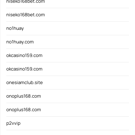
niseko168bet.com
niseko168bet.com
no1huay
no1huay.com
okcasino159.com
okcasino159.com
onesiamclub.site
onoplus168.com
onoplus168.com
p2vvip