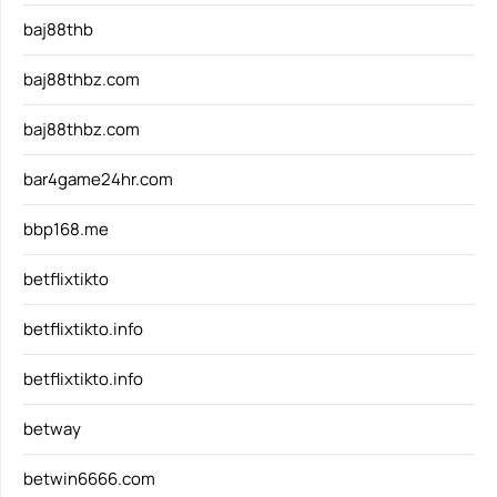
baj88thb
baj88thbz.com
baj88thbz.com
bar4game24hr.com
bbp168.me
betflixtikto
betflixtikto.info
betflixtikto.info
betway
betwin6666.com