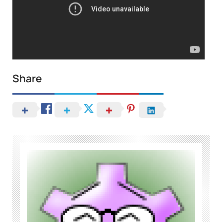
Share