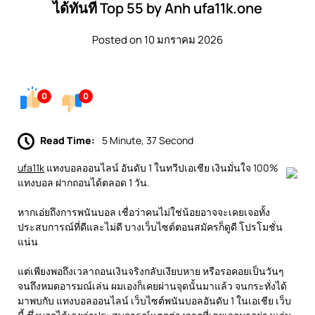
ได้ทันที Top 55 by Anh ufa11k.one
Posted on 10 มกราคม 2026
0
0
Read Time:
5 Minute, 37 Second
ufa11k
แทงบอลออนไลน์ อันดับ 1 ในทวีปเอเชีย เงินมั่นใจ 100%
แทงบอล ฝากถอนได้ตลอด 1 วัน.
หากเอ่ยถึงการพนันบอล เชื่อว่าคนไม่ใช่น้อยอาจจะเคยเจอทั้ง
ประสบการณ์ที่ดีและไม่ดี บางเว็บไซต์ตอนสมัครก็ดูดี โปรโมชั่น
แน่น
แต่เพียงพอถึงเวลาถอนเงินจริงกลับเงียบหาย หรือรอคอยเป็นวันๆ
จนถึงหมดอารมณ์เล่น ผมเองก็เคยผ่านจุดนั้นมาแล้ว จนกระทั่งได้
มาพบกับ แทงบอลออนไลน์ เว็บไซต์พนันบอลอันดับ 1 ในเอเชีย เว็บ