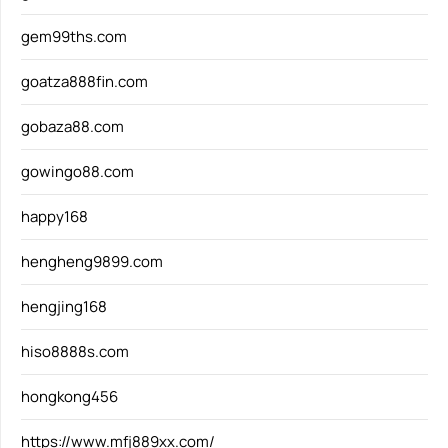
gem99ths.com
goatza888fin.com
gobaza88.com
gowingo88.com
happy168
hengheng9899.com
hengjing168
hiso8888s.com
hongkong456
https://www.mfj889xx.com/