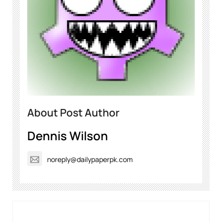
About Post Author
Dennis Wilson
noreply@dailypaperpk.com