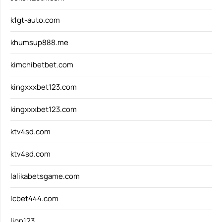
k1gt-auto.com
khumsup888.me
kimchibetbet.com
kingxxxbet123.com
kingxxxbet123.com
ktv4sd.com
ktv4sd.com
lalikabetsgame.com
lcbet444.com
lion123