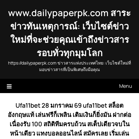
Skip
www.dailypaperpk.com สาระ
to
content
ข่าวทันเหตุการณ์: เว็บไซต์ข่าว
ใหม่ที่จะช่วยคุณเข้าถึงข่าวสาร
รอบทั่วทุกมุมโลก
https://dailypaperpk.com ข่าวสารแห่งประเทศไทย: เว็บไซต์ใหม่ที่
มอบข่าวสารที่เป็นพิเศษถึงมือคุณ
Menu
Ufa11bet 28 มกราคม 69 ufa11bet สล็อต
อังกฤษแท้ เล่นฟรีก็เพลิน เติมเงินก็ยิ่งมัน ฝากต่อ
เนื่องรับ 100 สถิติทีมครบถ้วน สเต็ปเดียวจบใน
หน้าเดียว แทงบอลออนไลน์ สมัครเลย เริ่มเล่น