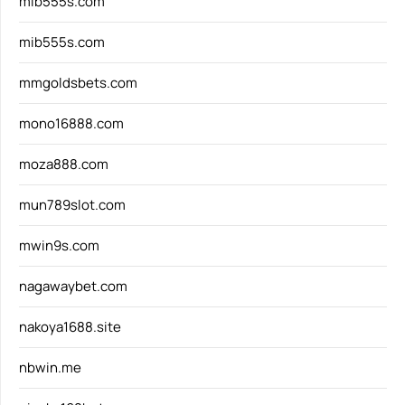
mib555s.com
mib555s.com
mmgoldsbets.com
mono16888.com
moza888.com
mun789slot.com
mwin9s.com
nagawaybet.com
nakoya1688.site
nbwin.me