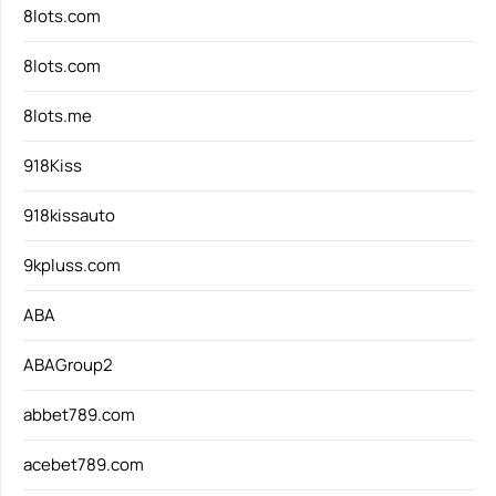
8lots.com
8lots.com
8lots.me
918Kiss
918kissauto
9kpluss.com
ABA
ABAGroup2
abbet789.com
acebet789.com