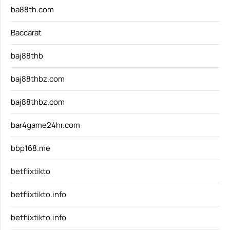
ba88th.com
Baccarat
baj88thb
baj88thbz.com
baj88thbz.com
bar4game24hr.com
bbp168.me
betflixtikto
betflixtikto.info
betflixtikto.info