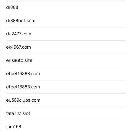
dr888
dr888bet.com
du2477.com
ek4567.com
erisauto.site
etbet16888.com
etbet16888.com
eu369clubs.com
fafa 123 slot
faro168