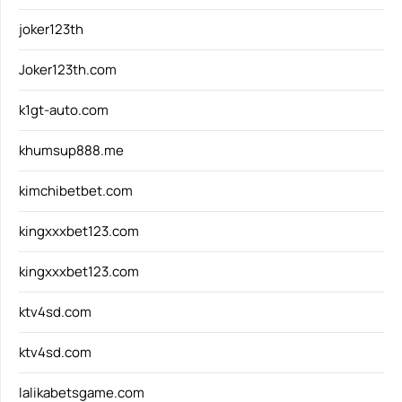
joker123th
Joker123th.com
k1gt-auto.com
khumsup888.me
kimchibetbet.com
kingxxxbet123.com
kingxxxbet123.com
ktv4sd.com
ktv4sd.com
lalikabetsgame.com