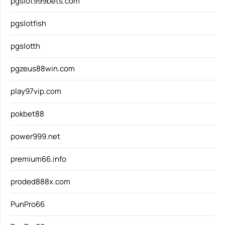
pgslot999bets.com
pgslotfish
pgslotth
pgzeus88win.com
play97vip.com
pokbet88
power999.net
premium66.info
proded888x.com
PunPro66