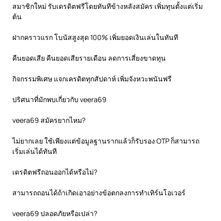
สมาชิกใหม่ รับเดรดิตฟรีโดยทันทีข้างหลังสมัคร เพิ่มทุนตั้งแต่เริ่ม
ต้น
ฝากคราวแรก โบนัสสูงสุด 100% เพิ่มยอดเงินเล่นในทันที
คืนยอดเสีย คืนยอดเสียรายเดือน ลดการเสี่ยงขาดทุน
กิจกรรมพิเศษ แจกเครดิตทุกสัปดาห์ เพิ่มจังหวะพนันฟรี
ปริศนาที่มักพบเกี่ยวกับ veera69
veera69 สมัครยากไหม?
ไม่ยากเลย ใช้เพียงแต่ข้อมูลฐานรากแล้วก็รับรอง OTP ก็สามารถ
เริ่มเล่นได้ทันที
เดรดิตฟรีถอนออกได้หรือไม่?
สามารถถอนได้ถ้าเกิดเอาอย่างข้อตกลงการทำเทิร์นโอเวอร์
veera69 ปลอดภัยหรือเปล่า?