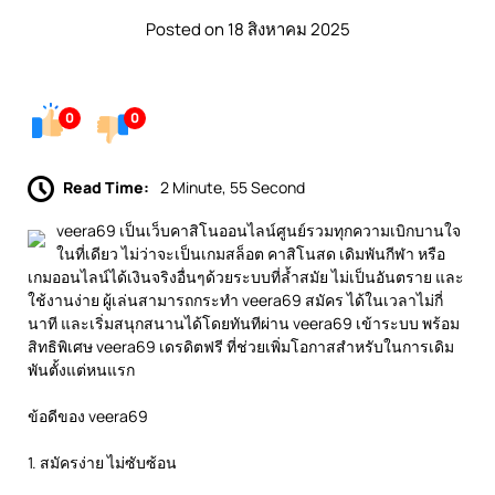
Posted on 18 สิงหาคม 2025
0
0
Read Time:
2 Minute, 55 Second
veera69 เป็นเว็บคาสิโนออนไลน์ศูนย์รวมทุกความเบิกบานใจ
ในที่เดียว ไม่ว่าจะเป็นเกมสล็อต คาสิโนสด เดิมพันกีฬา หรือ
เกมออนไลน์ได้เงินจริงอื่นๆด้วยระบบที่ล้ำสมัย ไม่เป็นอันตราย และ
ใช้งานง่าย ผู้เล่นสามารถกระทำ veera69 สมัคร ได้ในเวลาไม่กี่
นาที และเริ่มสนุกสนานได้โดยทันทีผ่าน veera69 เข้าระบบ พร้อม
สิทธิพิเศษ veera69 เดรดิตฟรี ที่ช่วยเพิ่มโอกาสสำหรับในการเดิม
พันตั้งแต่หนแรก
ข้อดีของ veera69
1. สมัครง่าย ไม่ซับซ้อน