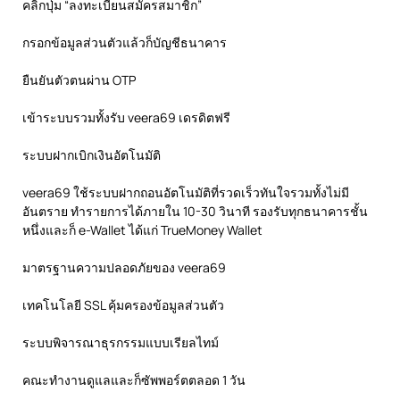
คลิกปุ่ม “ลงทะเบียนสมัครสมาชิก”
กรอกข้อมูลส่วนตัวแล้วก็บัญชีธนาคาร
ยืนยันตัวตนผ่าน OTP
เข้าระบบรวมทั้งรับ veera69 เดรดิตฟรี
ระบบฝากเบิกเงินอัตโนมัติ
veera69 ใช้ระบบฝากถอนอัตโนมัติที่รวดเร็วทันใจรวมทั้งไม่มี
อันตราย ทำรายการได้ภายใน 10-30 วินาที รองรับทุกธนาคารชั้น
หนึ่งและก็ e-Wallet ได้แก่ TrueMoney Wallet
มาตรฐานความปลอดภัยของ veera69
เทคโนโลยี SSL คุ้มครองข้อมูลส่วนตัว
ระบบพิจารณาธุรกรรมแบบเรียลไทม์
คณะทำงานดูแลและก็ซัพพอร์ตตลอด 1 วัน