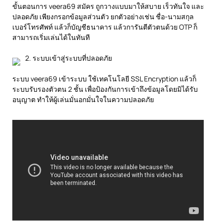
ขั้นตอนการ veera69 สมัคร ถูกวางแบบมาให้สบาย เร็วทันใจ และ
ปลอดภัย เพียงกรอกข้อมูลส่วนตัว ยกตัวอย่างเช่น ชื่อ-นามสกุล
เบอร์โทรศัพท์ แล้วก็บัญชีธนาคาร แล้วการันตีตัวตนด้วย OTP ก็
สามารถเริ่มเล่นได้ในทันที
2. ระบบเข้าสู่ระบบที่ปลอดภัย
ระบบ veera69 เข้าระบบ ใช้เทคโนโลยี SSL Encryption แล้วก็
ระบบรับรองตัวตน 2 ชั้น เพื่อป้องกันการเข้าถึงข้อมูลโดยมิได้รับ
อนุญาต ทำให้ผู้เล่นมั่นอกมั่นใจในความปลอดภัย